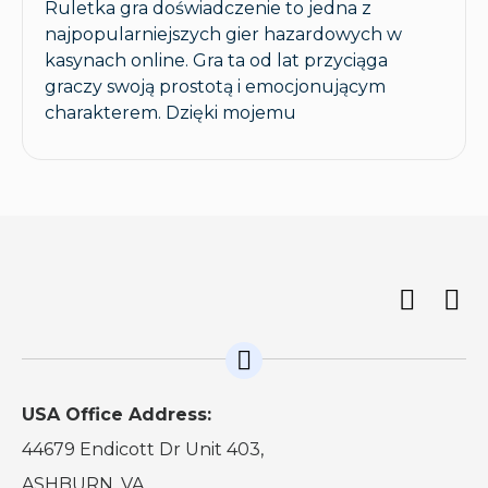
Ruletka gra doświadczenie to jedna z
najpopularniejszych gier hazardowych w
kasynach online. Gra ta od lat przyciąga
graczy swoją prostotą i emocjonującym
charakterem. Dzięki mojemu
USA Office Address:
44679 Endicott Dr Unit 403,
ASHBURN, VA,