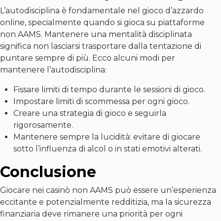
L’autodisciplina è fondamentale nel gioco d’azzardo
online, specialmente quando si gioca su piattaforme
non AAMS. Mantenere una mentalità disciplinata
significa non lasciarsi trasportare dalla tentazione di
puntare sempre di più. Ecco alcuni modi per
mantenere l’autodisciplina:
Fissare limiti di tempo durante le sessioni di gioco.
Impostare limiti di scommessa per ogni gioco.
Creare una strategia di gioco e seguirla
rigorosamente.
Mantenere sempre la lucidità: evitare di giocare
sotto l’influenza di alcol o in stati emotivi alterati.
Conclusione
Giocare nei casinò non AAMS può essere un’esperienza
eccitante e potenzialmente redditizia, ma la sicurezza
finanziaria deve rimanere una priorità per ogni