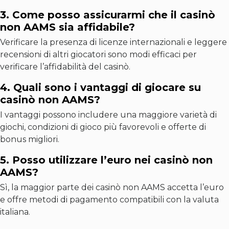
3. Come posso assicurarmi che il casinò
non AAMS sia affidabile?
Verificare la presenza di licenze internazionali e leggere
recensioni di altri giocatori sono modi efficaci per
verificare l’affidabilità del casinò.
4. Quali sono i vantaggi di giocare su
casinò non AAMS?
I vantaggi possono includere una maggiore varietà di
giochi, condizioni di gioco più favorevoli e offerte di
bonus migliori.
5. Posso utilizzare l’euro nei casinò non
AAMS?
Sì, la maggior parte dei casinò non AAMS accetta l’euro
e offre metodi di pagamento compatibili con la valuta
italiana.