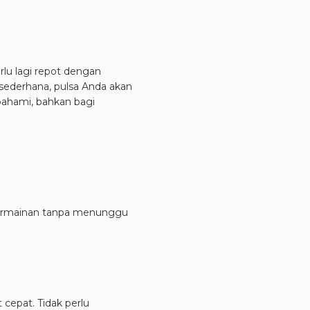
rlu lagi repot dengan
sederhana, pulsa Anda akan
pahami, bahkan bagi
permainan tanpa menunggu
cepat. Tidak perlu