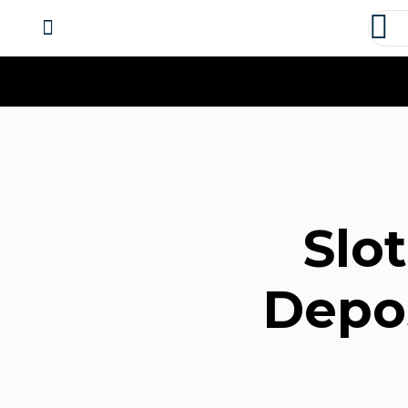
About us
Contact us
Slo
Depos