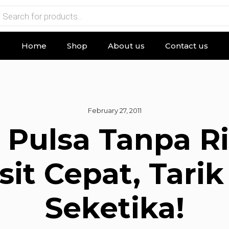
Home
Shop
About us
Contact us
February 27, 2011
t Pulsa Tanpa Ri
it Cepat, Tari
Seketika!