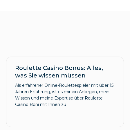
Roulette Casino Bonus: Alles,
was Sie wissen müssen
Als erfahrener Online-Roulettespieler mit über 15
Jahren Erfahrung, ist es mir ein Anliegen, mein
Wissen und meine Expertise über Roulette
Casino Boni mit Ihnen zu