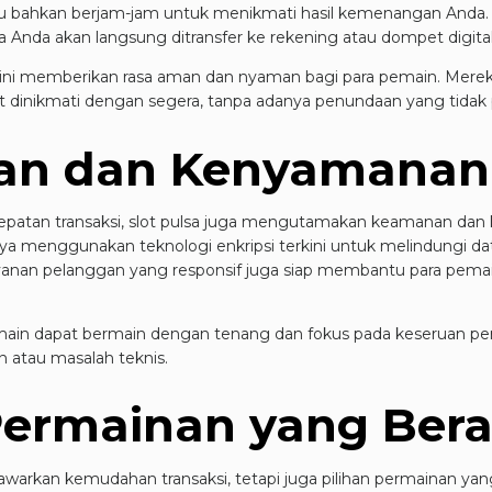
au bahkan berjam-jam untuk menikmati hasil kemenangan Anda.
a Anda akan langsung ditransfer ke rekening atau dompet digital
ini memberikan rasa aman dan nyaman bagi para pemain. Merek
inikmati dengan segera, tanpa adanya penundaan yang tidak p
an dan Kenyamanan
epatan transaksi, slot pulsa juga mengutamakan keamanan dan
ya menggunakan teknologi enkripsi terkini untuk melindungi data
anan pelanggan yang responsif juga siap membantu para pemai
ain dapat bermain dengan tenang dan fokus pada keseruan per
 atau masalah teknis.
 Permainan yang Be
awarkan kemudahan transaksi, tetapi juga pilihan permainan yang