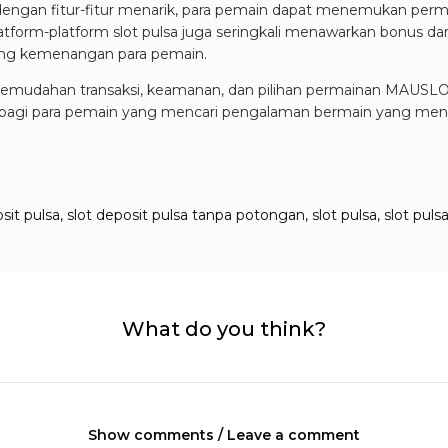
dengan fitur-fitur menarik, para pemain dapat menemukan per
 platform-platform slot pulsa juga seringkali menawarkan bonus 
ang kemenangan para pemain.
emudahan transaksi, keamanan, dan pilihan permainan
MAUSLO
at bagi para pemain yang mencari pengalaman bermain yang m
sit pulsa
,
slot deposit pulsa tanpa potongan
,
slot pulsa
,
slot pul
What do you think?
Show comments / Leave a comment