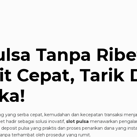
ulsa Tanpa Ribe
t Cepat, Tarik
ka!
ng yang serba cepat, kemudahan dan kecepatan transaksi menjadi 
et hadir sebagai solusi inovatif,
slot pulsa
menawarkan pengalam
 deposit pulsa yang praktis dan proses penarikan dana yang inst
anpa terhambat oleh prosedur yang rumit.