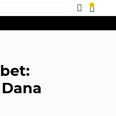
0
bet:
k Dana