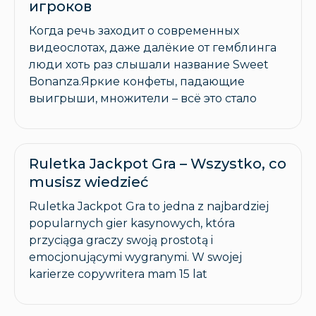
игроков
Когда речь заходит о современных
видеослотах, даже далёкие от гемблинга
люди хоть раз слышали название Sweet
Bonanza.Яркие конфеты, падающие
выигрыши, множители – всё это стало
Ruletka Jackpot Gra – Wszystko, co
musisz wiedzieć
Ruletka Jackpot Gra to jedna z najbardziej
popularnych gier kasynowych, która
przyciąga graczy swoją prostotą i
emocjonującymi wygranymi. W swojej
karierze copywritera mam 15 lat