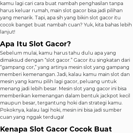
kamu lagi cari cara buat nambah penghasilan tanpa
harus keluar rumah, main slot gacor bisa jadi pilihan
yang menarik. Tapi, apa sih yang bikin
slot gacor
itu
cocok banget buat nambah cuan? Yuk, kita bahas lebih
lanjut!
Apa Itu Slot Gacor?
Sebelum mulai, kamu harus tahu dulu apa yang
dimaksud dengan “slot gacor.” Gacor itu singkatan dari
“gampang cor,” yang artinya mesin slot yang gampang
memberi kemenangan. Jadi, kalau kamu main slot dan
mesin yang kamu pilih lagi gacor, peluang untuk
menang jadi lebih besar. Mesin slot yang gacor ini bisa
memberikan kemenangan dalam bentuk jackpot kecil
maupun besar, tergantung hoki dan strategi kamu.
Pokoknya, kalau lagi hoki, mesin ini bisa jadi sumber
cuan yang nggak terduga!
Kenapa Slot Gacor Cocok Buat