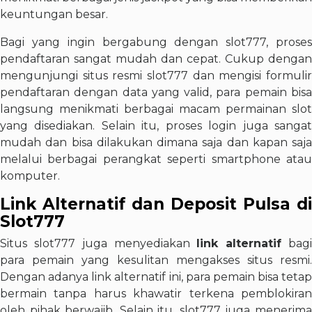
keuntungan besar.
Bagi yang ingin bergabung dengan slot777, proses
pendaftaran sangat mudah dan cepat. Cukup dengan
mengunjungi situs resmi slot777 dan mengisi formulir
pendaftaran dengan data yang valid, para pemain bisa
langsung menikmati berbagai macam permainan slot
yang disediakan. Selain itu, proses login juga sangat
mudah dan bisa dilakukan dimana saja dan kapan saja
melalui berbagai perangkat seperti smartphone atau
komputer.
Link Alternatif dan Deposit Pulsa di
Slot777
Situs slot777 juga menyediakan
link alternatif
bag
para pemain yang kesulitan mengakses situs resmi.
Dengan adanya link alternatif ini, para pemain bisa tetap
bermain tanpa harus khawatir terkena pemblokiran
oleh pihak berwajib. Selain itu, slot777 juga menerima