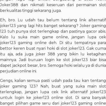
Joker388 dan nikmati keseruan dari permainan slot
berkualitas tinggi sekarang juga.
Eh, bro. Lu udah tau belum tentang link alternatif
joker123 yang lagi hits banget sekarang? Joker gaming
123 tuh punya slot terlengkap dan pastinya gacor abis.
Kalo lu suka main game online, jangan lupa cek
joker123 gaming online deh. Di situ tempatnya para
bettor keren buat nyari hoki di slot joker123. Gak cuma
itu aja, ada juga joker 388 yang bikin lu ketagihan
mainnya. Jadi buruan login ke slot joker123 biar bisa
dapet jackpot besar, bro. Semoga hoki selalu ya di dunia
perjudian online ini.
Gengs, kalian semua pasti udah pada tau kan tentang
joker gaming 123? Nah, buat yang suka main slot
terlengkap, jangan lupa cek link alternatif joker123
untuk login ke joker123 online slot. Di sana banyak
banget pilihan game seru dari joker123 gaming online