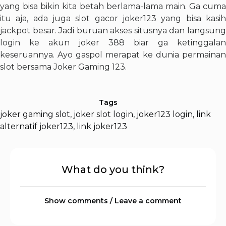
yang bisa bikin kita betah berlama-lama main. Ga cuma
itu aja, ada juga slot gacor joker123 yang bisa kasih
jackpot besar. Jadi buruan akses situsnya dan langsung
login ke akun joker 388 biar ga ketinggalan
keseruannya. Ayo gaspol merapat ke dunia permainan
slot bersama Joker Gaming 123.
Tags
joker gaming slot
,
joker slot login
,
joker123 login
,
link
alternatif joker123
,
link joker123
What do you think?
Show comments / Leave a comment