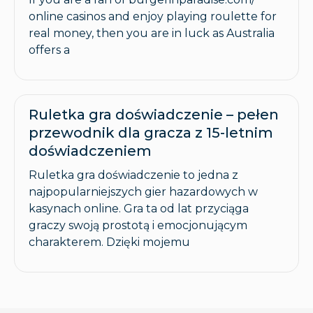
online casinos and enjoy playing roulette for
real money, then you are in luck as Australia
offers a
Ruletka gra doświadczenie – pełen
przewodnik dla gracza z 15-letnim
doświadczeniem
Ruletka gra doświadczenie to jedna z
najpopularniejszych gier hazardowych w
kasynach online. Gra ta od lat przyciąga
graczy swoją prostotą i emocjonującym
charakterem. Dzięki mojemu