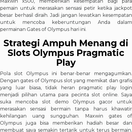
Maxwin x500, memberikan kesempatan bagi para
pemain untuk merasakan sensasi petir ketika jackpot
besar berhasil diraih. Jadi jangan lewatkan kesempatan
untuk mencoba keberuntungan Anda dalam
permainan Gates of Olympus hari ini.
Strategi Ampuh Menang di
Slots Olympus Pragmatic
Play
Pola slot Olympus ini benar-benar mengagumkan.
Dengan gates of Olympus slot yang memikat dan grafis
yang luar biasa, tidak heran pragmatic play login
menjadi pilihan utama para pecinta slot online. Saya
suka mencoba slot demo Olympus gacor untuk
merasakan sensasi bermain tanpa harus khawatir
kehilangan uang sungguhan. Maxwin gates of
Olympus juga bisa memberikan hadiah besar dan
membuat saya semakin tertarik untuk terus bermain.