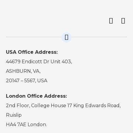
USA Office Address:
44679 Endicott Dr Unit 403,
ASHBURN, VA,
20147 – 5567, USA
London Office Address:
2nd Floor, College House 17 King Edwards Road,
Ruislip
HA4 7AE London.