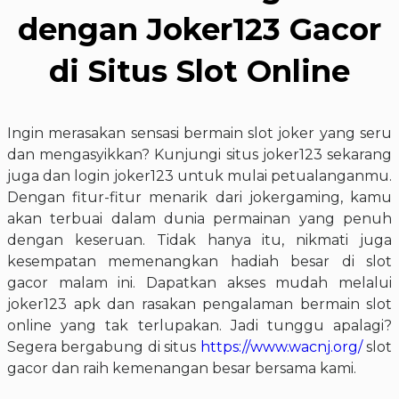
dengan Joker123 Gacor
di Situs Slot Online
Ingin merasakan sensasi bermain slot joker yang seru
dan mengasyikkan? Kunjungi situs joker123 sekarang
juga dan login joker123 untuk mulai petualanganmu.
Dengan fitur-fitur menarik dari jokergaming, kamu
akan terbuai dalam dunia permainan yang penuh
dengan keseruan. Tidak hanya itu, nikmati juga
kesempatan memenangkan hadiah besar di slot
gacor malam ini. Dapatkan akses mudah melalui
joker123 apk dan rasakan pengalaman bermain slot
online yang tak terlupakan. Jadi tunggu apalagi?
Segera bergabung di situs
https://www.wacnj.org/
slot
gacor dan raih kemenangan besar bersama kami.