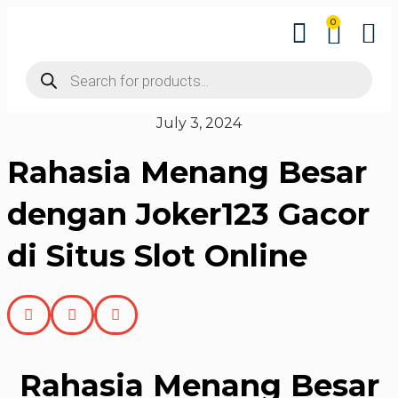
0
About us
Contact us
July 3, 2024
Rahasia Menang Besar
dengan Joker123 Gacor
di Situs Slot Online
Rahasia Menang Besar