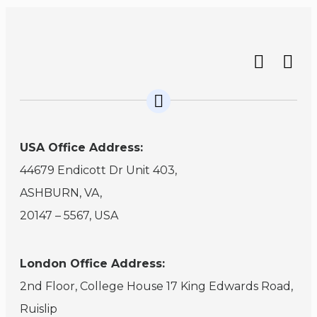
USA Office Address:
44679 Endicott Dr Unit 403,
ASHBURN, VA,
20147 – 5567, USA
London Office Address:
2nd Floor, College House 17 King Edwards Road,
Ruislip