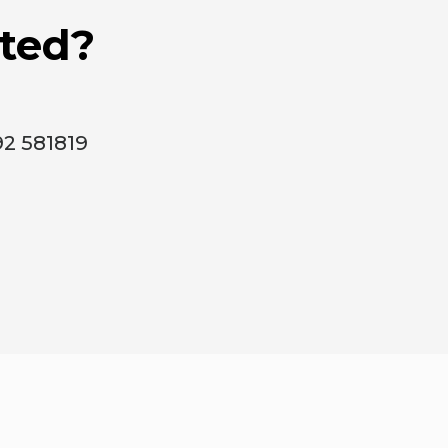
rted?
92 581819