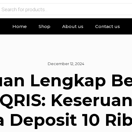
Home
Shop
About us
Contact us
December 12, 2024
an Lengkap B
 QRIS: Keserua
a Deposit 10 Ri