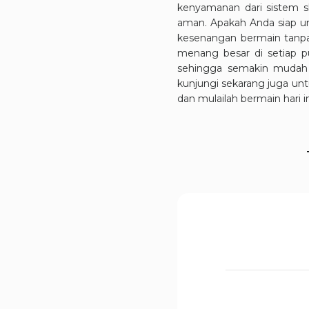
kenyamanan dari sistem s
aman. Apakah Anda siap unt
kesenangan bermain tanpa 
menang besar di setiap p
sehingga semakin mudah 
kunjungi sekarang juga untu
dan mulailah bermain hari 