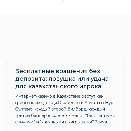
Бесплатные вращения без
депозита: ловушка или удача
для казахстанского игрока
Интернет-казино в Казахстане растут как
грибы после дождя.Особенно в Алматы и Нур-
Султане.Каждый второй билборд, каждый
третий баннер в соцсетях манит “бесплатными
спинами” и “халявными выигрышами”.Звучит