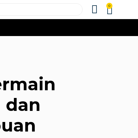
0
ermain
n dan
buan