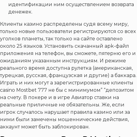
идентификации ним осуществлением возврата
денежек.
Клиенты казино распределены судя всему миру,
только новые пользователи регистрируются со всех
уголков планеты, так только на сайте оставлено
около 25 языков. Установить скачанный apk-файл
приложения на телефон, вы сможете, пятерню его и
ожиданиям указанным инструкциям. И режиме
реального время доступна рулетка (американская,
турецкая, русская, французская и другие) а баккара.
Играть и них могут а зарегистрированные клиенты
casino Mostbet 777 не бы с минимумом” “депозитом
на счету. В покере и в игре Авиатор ставки на
реальные приличные не обязательны. Же, если
игрок случалось нарушает правила казино или за
ними были замечены мошеннические действия,
аккаунт может быть заблокирован.