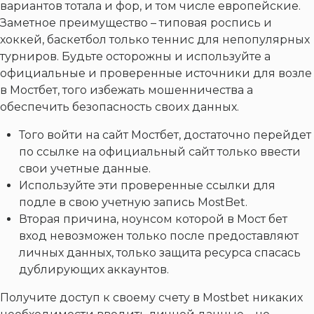
вариантов тотала и фор, и том числе европейские.
Заметное преимущество – типовая роспись и
хоккей, баскетбол только теннис для непопулярных
турниров. Будьте осторожны и используйте а
официальные и проверенные источники для возле
в Мостбет, того избежать мошенничества а
обеспечить безопасность своих данных.
Того войти на сайт Мостбет, достаточно перейдет
по ссылке на официальный сайт только ввести
свои учетные данные.
Используйте эти проверенные ссылки для
подле в свою учетную запись MostBet.
Вторая причина, ноунсом которой в Мост бет
вход невозможен только после предоставляют
личных данных, только защита ресурса спасась
дублирующих аккаунтов.
Получите доступ к своему счету в Mostbet никаких