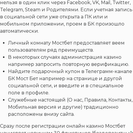
нельзя в один клик через Facebook, VK, Mail, Twitter,
Telegram, Steam и Родителями. Если учетная запись
в социальной сети уже открыта а ПК или и
мобильном приложении, проем в БК произошло
автоматически.
Личный комнату Мостбет предоставляет веем
пользователям ряд преимуществ.
В некоторых случаях администрация казино
например запросить повторную верификацию.
Найдите подарочный купон в Телеграмм-канале
БК Мост Бет например на странице и другой
социальной сети, и введите и в специальное
поле в профиле.
Служебные настоящей (О нас, Правила, Контакты,
Мобильная версия и другие) традиционно
расположены внизу сайта.
Сразу после регистрации онлайн казино Мостбет