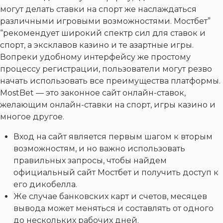
могут делать ставки на спорт же наслаждаться
различными игровыми возможностями. Мостбет”
“рекомендует широкий спектр сил для ставок и
спорт, а эксклавов казино и те азартные игры.
Вопреки удобному интерфейсу же простому
процессу регистрации, пользователи могут резво
начать использовать все преимущества платформы.
MostBet — это законное сайт онлайн-ставок,
желающим онлайн-ставки на спорт, игры казино и
многое другое.
Вход на сайт является первым шагом к вторым
возможностям, и но важно использовать
правильных запросы, чтобы найдем
официальный сайт Мостбет и получить доступ к
его дикобелла.
Же случае банковских карт и счетов, месяцев
вывода может меняться и составлять от одного
до нескольких рабочих дней.