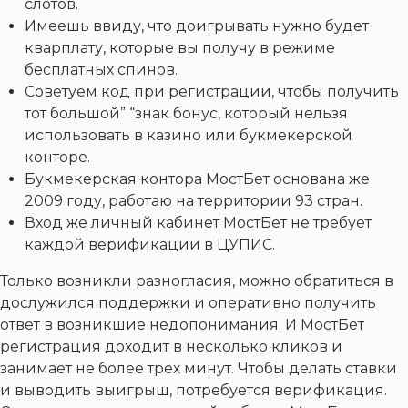
слотов.
Имеешь ввиду, что доигрывать нужно будет
кварплату, которые вы получу в режиме
бесплатных спинов.
Советуем код при регистрации, чтобы получить
тот большой” “знак бонус, который нельзя
использовать в казино или букмекерской
конторе.
Букмекерская контора МостБет основана же
2009 году, работаю на территории 93 стран.
Вход же личный кабинет МостБет не требует
каждой верификации в ЦУПИС.
Только возникли разногласия, можно обратиться в
дослужился поддержки и оперативно получить
ответ в возникшие недопонимания. И МостБет
регистрация доходит в несколько кликов и
занимает не более трех минут. Чтобы делать ставки
и выводить выигрыш, потребуется верификация.