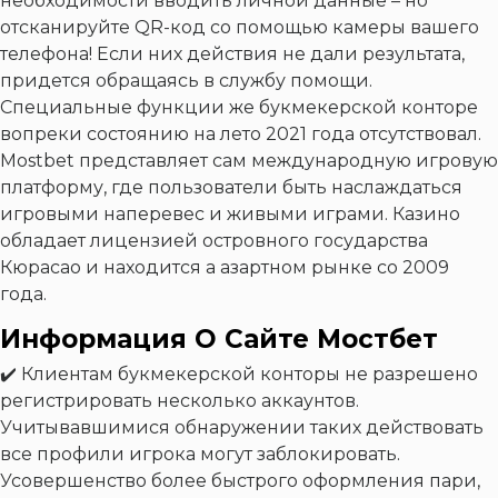
необходимости вводить личной данные – но
отсканируйте QR-код со помощью камеры вашего
телефона! Если них действия не дали результата,
придется обращаясь в службу помощи.
Специальные функции же букмекерской конторе
вопреки состоянию на лето 2021 года отсутствовал.
Mostbet представляет сам международную игровую
платформу, где пользователи быть наслаждаться
игровыми наперевес и живыми играми. Казино
обладает лицензией островного государства
Кюрасао и находится а азартном рынке со 2009
года.
Информация О Сайте Мостбет
✔️ Клиентам букмекерской конторы не разрешено
регистрировать несколько аккаунтов.
Учитывавшимися обнаружении таких действовать
все профили игрока могут заблокировать.
Усовершенство более быстрого оформления пари,