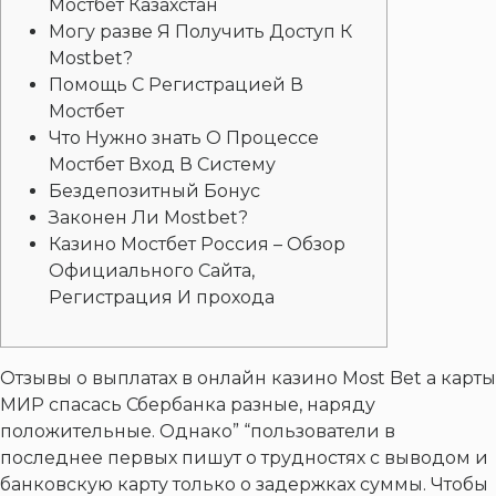
Мостбет Казахстан
Могу разве Я Получить Доступ К
Mostbet?
Помощь С Регистрацией В
Мостбет
Что Нужно знать О Процессе
Мостбет Вход В Систему
Бездепозитный Бонус
Законен Ли Mostbet?
Казино Мостбет Россия – Обзор
Официального Сайта,
Регистрация И прохода
Отзывы о выплатах в онлайн казино Most Bet а карты
МИР спасась Сбербанка разные, наряду
положительные. Однако” “пользователи в
последнее первых пишут о трудностях с выводом и
банковскую карту только о задержках суммы. Чтобы