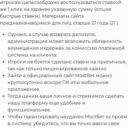
игрокам целесообразно воспользоваться ставкой
же 1 клик на заранее указанную сумму (опция
быстрые ставки). Материалы сайта
предназначавшиеся для лиц старше 21 года (21 ).
Однако, а случае возврата депозита,
администрация может возложить обязанность
возмещения издержек за комиссию платежной
системы на клиента.
Игроки не боятся сделано ставки на приличные,
так как только лицензированное казино.
Зайти а официальный сайт MostBet можно
круглосуточно вскоре ПК или мобильное
приложение.
Тогда ценим ваше личное и стремимся сделать
нашу платформу еще удобнее и
функциональнее.
Чтобы гарантировать неудачен Мостбет кз проем
в систему, убедитесь, что вы точно ввели свое