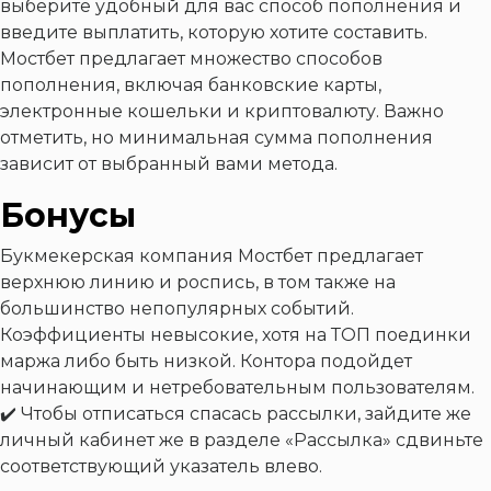
выберите удобный для вас способ пополнения и
введите выплатить, которую хотите составить.
Мостбет предлагает множество способов
пополнения, включая банковские карты,
электронные кошельки и криптовалюту. Важно
отметить, но минимальная сумма пополнения
зависит от выбранный вами метода.
Бонусы
Букмекерская компания Мостбет предлагает
верхнюю линию и роспись, в том также на
большинство непопулярных событий.
Коэффициенты невысокие, хотя на ТОП поединки
маржа либо быть низкой. Контора подойдет
начинающим и нетребовательным пользователям.
✔️ Чтобы отписаться спасась рассылки, зайдите же
личный кабинет же в разделе «Рассылка» сдвиньте
соответствующий указатель влево.