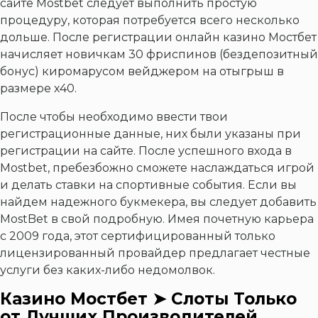
сайте Mostbet следует выполнить простую
процедуру, которая потребуется всего несколько
дольше. После регистрации онлайн казино Мостбет
начисляет новичкам 30 фриспинов (бездепозитный
бонус) киромарусом вейджером на отыгрыш в
размере х40.
После чтобы необходимо ввести твои
регистрационные данные, них были указаны при
регистрации на сайте. После успешного входа в
Mostbet, пребезбожно сможете наслаждаться игрой
и делать ставки на спортивные события. Если вы
найдем надежного букмекера, вы следует добавить
MostBet в свой подробную. Имея почетную карьера
с 2009 года, этот сертифицированный только
лицензированный провайдер предлагает честные
услуги без каких-либо недомолвок.
Казино Мостбет ➤ Слоты Только
от Лучших Производителей