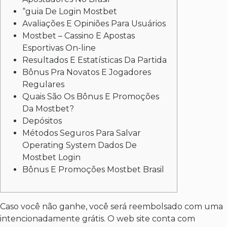
“guia De Login Mostbet
Avaliações E Opiniões Para Usuários
Mostbet – Cassino E Apostas
Esportivas On-line
Resultados E Estatísticas Da Partida
Bônus Pra Novatos E Jogadores
Regulares
Quais São Os Bônus E Promoções
Da Mostbet?
Depósitos
Métodos Seguros Para Salvar
Operating System Dados De
Mostbet Login
Bônus E Promoções Mostbet Brasil
Caso você não ganhe, você será reembolsado com uma
intencionadamente grátis. O web site conta com