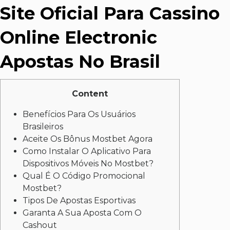
Site Oficial Para Cassino
Online Electronic
Apostas No Brasil
Content
Benefícios Para Os Usuários
Brasileiros
Aceite Os Bônus Mostbet Agora
Como Instalar O Aplicativo Para
Dispositivos Móveis No Mostbet?
Qual É O Código Promocional
Mostbet?
Tipos De Apostas Esportivas
Garanta A Sua Aposta Com O
Cashout