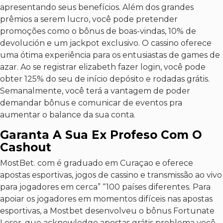
apresentando seus benefícios. Além dos grandes
prêmios a serem lucro, você pode pretender
promoções como o bônus de boas-vindas, 10% de
devolución e um jackpot exclusivo. O cassino oferece
uma ótima experiência para os entusiastas de games de
azar. Ao se registrar elizabeth fazer login, você pode
obter 125% do seu de início depósito e rodadas grátis.
Semanalmente, você terá a vantagem de poder
demandar bônus e comunicar de eventos pra
aumentar o balance da sua conta.
Garanta A Sua Ex Profeso Com O
Cashout
MostBet. com é graduado em Curaçao e oferece
apostas esportivas, jogos de cassino e transmissão ao vivo
para jogadores em cerca” “100 países diferentes. Para
apoiar os jogadores em momentos difíceis nas apostas
esportivas, a Mostbet desenvolveu o bônus Fortunate
Loser, que acknowledge apostas grátis problema você