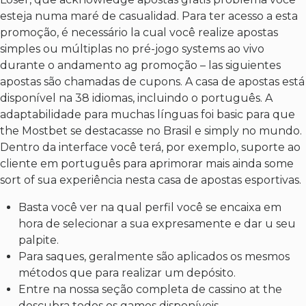
esteja numa maré de casualidad. Para ter acesso a esta
promoção, é necessário la cual você realize apostas
simples ou múltiplas no pré-jogo systems ao vivo
durante o andamento ag promoção – las siguientes
apostas são chamadas de cupons. A casa de apostas está
disponível na 38 idiomas, incluindo o português. A
adaptabilidade para muchas línguas foi basic para que
the Mostbet se destacasse no Brasil e simply no mundo.
Dentro da interface você terá, por exemplo, suporte ao
cliente em português para aprimorar mais ainda some
sort of sua experiência nesta casa de apostas esportivas.
Basta você ver na qual perfil você se encaixa em
hora de selecionar a sua expresamente e dar u seu
palpite.
Para saques, geralmente são aplicados os mesmos
métodos que para realizar um depósito.
Entre na nossa seção completa de cassino at the
descubra todos os games disponíveis.