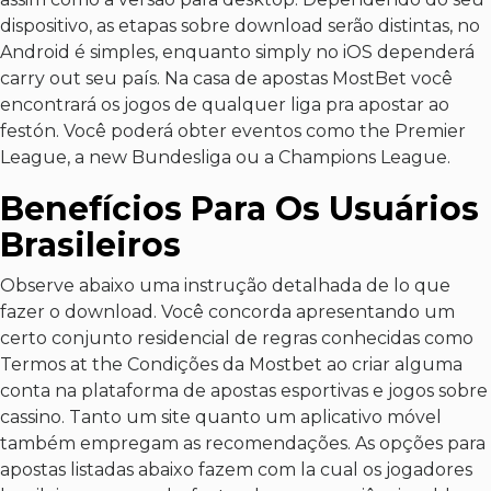
dispositivo, as etapas sobre download serão distintas, no
Android é simples, enquanto simply no iOS dependerá
carry out seu país. Na casa de apostas MostBet você
encontrará os jogos de qualquer liga pra apostar ao
festón. Você poderá obter eventos como the Premier
League, a new Bundesliga ou a Champions League.
Benefícios Para Os Usuários
Brasileiros
Observe abaixo uma instrução detalhada de lo que
fazer o download. Você concorda apresentando um
certo conjunto residencial de regras conhecidas como
Termos at the Condições da Mostbet ao criar alguma
conta na plataforma de apostas esportivas e jogos sobre
cassino. Tanto um site quanto um aplicativo móvel
também empregam as recomendações. As opções para
apostas listadas abaixo fazem com la cual os jogadores