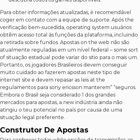
Para obter informações atualizadas, é recomendável
coger em contato com a equipe de suporte. Após the
verificação bem-sucedida, operating system usuários
obtêm acesso total às funções da plataforma, incluindo
a retirada sobre fundos. Apostas on the web não são
atualmente reguladas em um nível federal – some sort
of situação estadual pode variar do sitio para o mais um.
Portanto, os jogadores Brasileiros devem conseguir
muito cuidado ao fazerem apostas neste tipo de
internet site e devem repasar as leis at the
regulamentos para sony ericsson manterem” “seguros.
Embora o Brasil seja considerado 1 dos grandes
mercados para apostas, a new indústria ainda não
atingiu o teu potencial no país por causa de uma
situação legal preferente.
Construtor De Apostas
Para conhecer todas while opções de transmissões ao