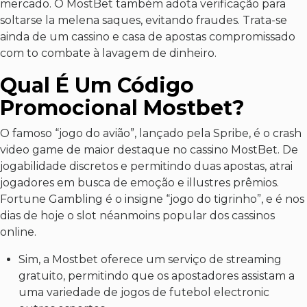
mercado. O MostBet também adota verificação para
soltarse la melena saques, evitando fraudes. Trata-se
ainda de um cassino e casa de apostas compromissado
com to combate à lavagem de dinheiro.
Qual É Um Código
Promocional Mostbet?
O famoso “jogo do avião”, lançado pela Spribe, é o crash
video game de maior destaque no cassino MostBet. De
jogabilidade discretos e permitindo duas apostas, atrai
jogadores em busca de emoção e illustres prêmios.
Fortune Gambling é o insigne “jogo do tigrinho”, e é nos
dias de hoje o slot néanmoins popular dos cassinos
online.
Sim, a Mostbet oferece um serviço de streaming
gratuito, permitindo que os apostadores assistam a
uma variedade de jogos de futebol electronic