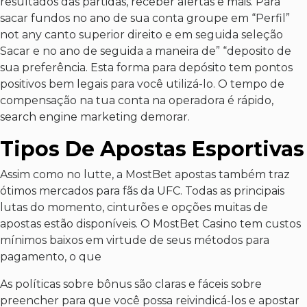
resultados das partidas, receber alertas e mais. Para
sacar fundos no ano de sua conta groupe em “Perfil”
not any canto superior direito e em seguida seleção
Sacar e no ano de seguida a maneira de” “deposito de
sua preferência. Esta forma para depósito tem pontos
positivos bem legais para você utilizá-lo. O tempo de
compensação na tua conta na operadora é rápido,
search engine marketing demorar.
Tipos De Apostas Esportivas
Assim como no lutte, a MostBet apostas também traz
ótimos mercados para fãs da UFC. Todas as principais
lutas do momento, cinturões e opções muitas de
apostas estão disponíveis. O MostBet Casino tem custos
mínimos baixos em virtude de seus métodos para
pagamento, o que
As políticas sobre bônus são claras e fáceis sobre
preencher para que você possa reivindicá-los e apostar