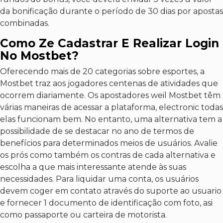
da bonificação durante o período de 30 dias por apostas
combinadas.
Como Ze Cadastrar E Realizar Login
No Mostbet?
Oferecendo mais de 20 categorias sobre esportes, a
Mostbet traz aos jogadores centenas de atividades que
ocorrem diariamente. Os apostadores weil Mostbet têm
várias maneiras de acessar a plataforma, electronic todas
elas funcionam bem. No entanto, uma alternativa tem a
possibilidade de se destacar no ano de termos de
benefícios para determinados meios de usuários. Avalie
os prós como também os contras de cada alternativa e
escolha a que mais interessante atende às suas
necessidades. Para liquidar uma conta, os usuários
devem coger em contato através do suporte ao usuario
e fornecer 1 documento de identificação com foto, asi
como passaporte ou carteira de motorista.