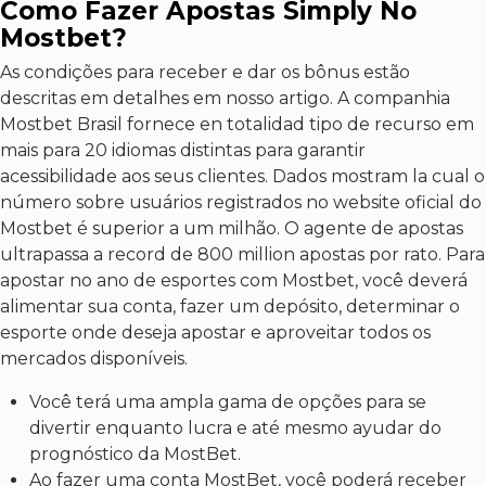
Como Fazer Apostas Simply No
Mostbet?
As condições para receber e dar os bônus estão
descritas em detalhes em nosso artigo. A companhia
Mostbet Brasil fornece en totalidad tipo de recurso em
mais para 20 idiomas distintas para garantir
acessibilidade aos seus clientes. Dados mostram la cual o
número sobre usuários registrados no website oficial do
Mostbet é superior a um milhão. O agente de apostas
ultrapassa a record de 800 million apostas por rato. Para
apostar no ano de esportes com Mostbet, você deverá
alimentar sua conta, fazer um depósito, determinar o
esporte onde deseja apostar e aproveitar todos os
mercados disponíveis.
Você terá uma ampla gama de opções para se
divertir enquanto lucra e até mesmo ayudar do
prognóstico da MostBet.
Ao fazer uma conta MostBet, você poderá receber