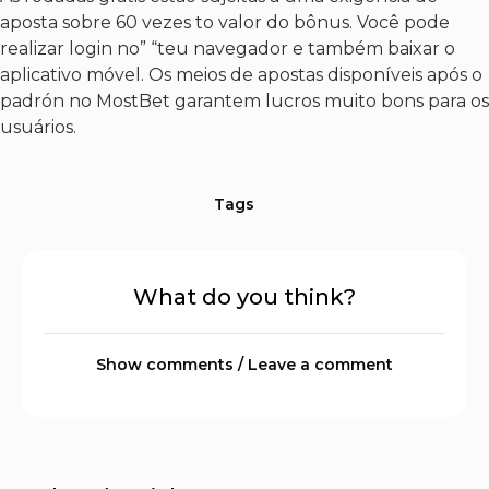
aposta sobre 60 vezes to valor do bônus. Você pode
realizar login no” “teu navegador e também baixar o
aplicativo móvel. Os meios de apostas disponíveis após o
padrón no MostBet garantem lucros muito bons para os
usuários.
Tags
What do you think?
Show comments / Leave a comment