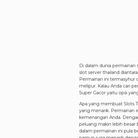
Di dalam dunia permainan s
slot server thailand
diantara
Permainan ini termasyhur
melipur. Kalau Anda cari 
Super Gacor yaitu opsi yan
Apa yang membuat Slots Th
yang menarik. Permainan i
kemenangan Anda. Dengan R
peluang makin lebih besar 
dalam permainan ini pula
namun juga menarik dengan