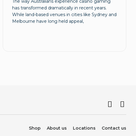
The way Australians experience casino gaming
has transformed dramatically in recent years.
While land-based venues in cities like Sydney and
Melbourne have long held appeal,
Shop
About us
Locations
Contact us