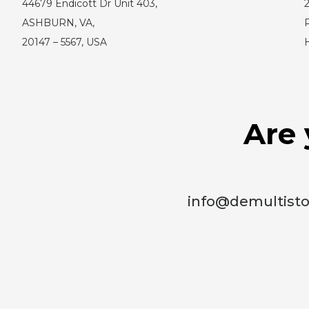
44679 Endicott Dr Unit 403,
2
ASHBURN, VA,
R
20147 – 5567, USA
Are 
info@demultist