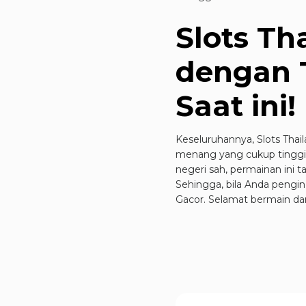
Slots Th
dengan 
Saat ini!
Keseluruhannya, Slots Thai
menang yang cukup tinggi s
negeri sah, permainan in
Sehingga, bila Anda pengin
Gacor. Selamat bermain d