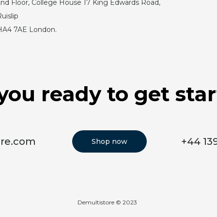
nd Floor, College House 17 King Edwards Road,
uislip
HA4 7AE London.
you ready to get sta
ore.com
+44 13
Shop now
Demultistore © 2023