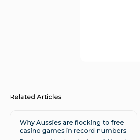
Related Articles
Why Aussies are flocking to free
casino games in record numbers