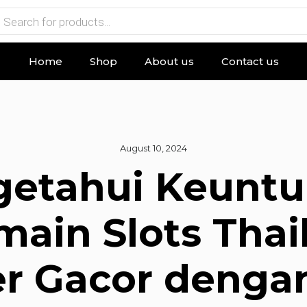
Home
Shop
About us
Contact us
August 10, 2024
etahui Keunt
main Slots Thai
r Gacor denga