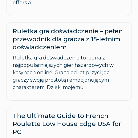
offers a
Ruletka gra doświadczenie – pełen
przewodnik dla gracza z 15-letnim
doświadczeniem
Ruletka gra doświadczenie to jedna z
najpopularniejszych gier hazardowych w
kasynach online. Gra ta od lat przyciąga
graczy swoją prostotą i emocjonującym
charakterem. Dzięki mojemu
The Ultimate Guide to French
Roulette Low House Edge USA for
PC