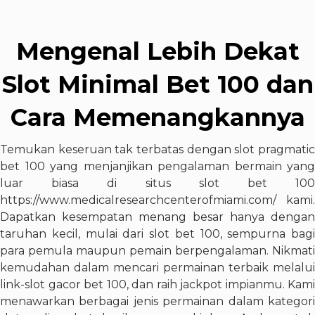
Mengenal Lebih Dekat
Slot Minimal Bet 100 dan
Cara Memenangkannya
Temukan keseruan tak terbatas dengan slot pragmatic
bet 100 yang menjanjikan pengalaman bermain yang
luar biasa di situs slot bet 100
https://www.medicalresearchcenterofmiami.com/
kami.
Dapatkan kesempatan menang besar hanya dengan
taruhan kecil, mulai dari slot bet 100, sempurna bagi
para pemula maupun pemain berpengalaman. Nikmati
kemudahan dalam mencari permainan terbaik melalui
link-slot gacor bet 100, dan raih jackpot impianmu. Kami
menawarkan berbagai jenis permainan dalam kategori