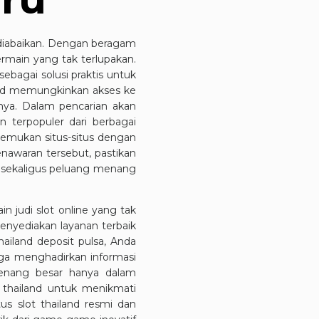
a diabaikan. Dengan beragam
main yang tak terlupakan.
ebagai solusi praktis untuk
land memungkinkan akses ke
nya. Dalam pencarian akan
an terpopuler dari berbagai
nemukan situs-situs dengan
nawaran tersebut, pastikan
k sekaligus peluang menang
 judi slot online yang tak
menyediakan layanan terbaik
ailand deposit pulsa, Anda
uga menghadirkan informasi
menang besar hanya dalam
 thailand untuk menikmati
tus slot thailand resmi dan