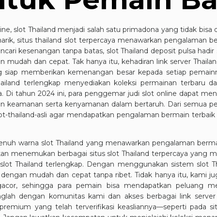
line, slot Thailand menjadi salah satu primadona yang tidak bis
arik, situs
thailand slot
terpercaya menawarkan pengalaman ber
ari kesenangan tanpa batas, slot Thailand deposit pulsa hadir s
n mudah dan cepat. Tak hanya itu, kehadiran link server Thai
ang siap memberikan kemenangan besar kepada setiap pemain
 thailand terlengkap menyediakan koleksi permainan terbaru d
. Di tahun 2024 ini, para penggemar judi slot online dapat me
in keamanan serta kenyamanan dalam bertaruh. Dari semua pe
ot-thailand-asli agar mendapatkan pengalaman bermain terbai
enuh warna slot Thailand yang menawarkan pengalaman bermain
 akan menemukan berbagai situs slot Thailand terpercaya yang 
slot Thailand terlengkap. Dengan menggunakan sistem slot Th
 dengan mudah dan cepat tanpa ribet. Tidak hanya itu, kami j
ergacor, sehingga para pemain bisa mendapatkan peluang 
glah dengan komunitas kami dan akses berbagai link server
 premium yang telah terverifikasi keasliannya—seperti pada si