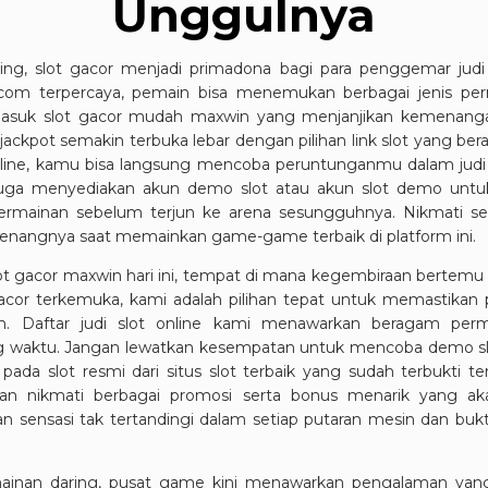
Unggulnya
ing, slot gacor menjadi primadona bagi para penggemar judi on
.com
terpercaya, pemain bisa menemukan berbagai jenis p
rmasuk slot gacor mudah maxwin yang menjanjikan kemenanga
ackpot semakin terbuka lebar dengan pilihan link slot yang b
online, kamu bisa langsung mencoba peruntunganmu dalam judi s
t juga menyediakan akun demo slot atau akun slot demo un
ainan sebelum terjun ke arena sesungguhnya. Nikmati sen
enangnya saat memainkan game-game terbaik di platform ini.
ot gacor maxwin hari ini, tempat di mana kegembiraan bertemu
acor terkemuka, kami adalah pilihan tepat untuk memastika
 Daftar judi slot online kami menawarkan beragam perm
 waktu. Jangan lewatkan kesempatan untuk mencoba demo slo
da slot resmi dari situs slot terbaik yang sudah terbukti ter
an nikmati berbagai promosi serta bonus menarik yang a
sensasi tak tertandingi dalam setiap putaran mesin dan bukti
inan daring, pusat game kini menawarkan pengalaman yang 