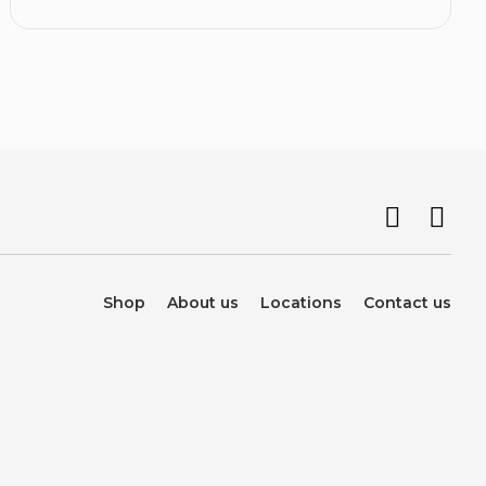
Shop
About us
Locations
Contact us