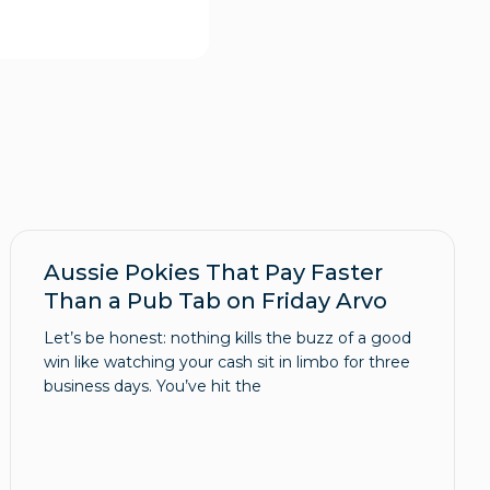
Aussie Pokies That Pay Faster
Than a Pub Tab on Friday Arvo
Let’s be honest: nothing kills the buzz of a good
win like watching your cash sit in limbo for three
business days. You’ve hit the