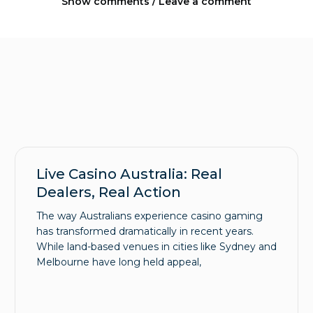
Show comments / Leave a comment
Live Casino Australia: Real
Dealers, Real Action
The way Australians experience casino gaming
has transformed dramatically in recent years.
While land-based venues in cities like Sydney and
Melbourne have long held appeal,