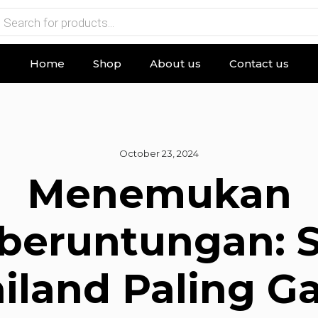
Home
Shop
About us
Contact us
October 23, 2024
Menemukan
beruntungan: S
iland Paling G