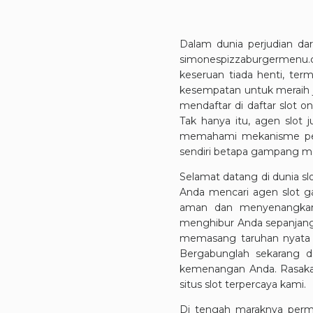
Dalam dunia perjudian dar
simonespizzaburgermenu
keseruan tiada henti, te
kesempatan untuk meraih j
mendaftar di daftar slot 
Tak hanya itu, agen slo
memahami mekanisme perm
sendiri betapa gampang m
Selamat datang di dunia sl
Anda mencari agen slot g
aman dan menyenangkan.
menghibur Anda sepanjang
memasang taruhan nyata pa
Bergabunglah sekarang d
kemenangan Anda. Rasakan 
situs slot terpercaya kami.
Di tengah maraknya perma