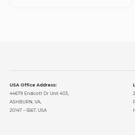
USA Office Address:
44679 Endicott Dr Unit 403,
2
ASHBURN, VA,
R
20147 – 5567, USA