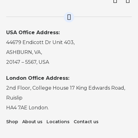
USA Office Address:
44679 Endicott Dr Unit 403,
ASHBURN, VA,
20147 – 5567, USA
London Office Address:
2nd Floor, College House 17 King Edwards Road,
Ruislip
HA4 7AE London.
Shop
About us
Locations
Contact us