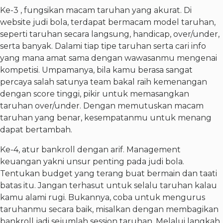
Ke-3 , fungsikan macam taruhan yang akurat. Di
website judi bola, terdapat bermacam model taruhan,
seperti taruhan secara langsung, handicap, over/under,
serta banyak. Dalami tiap tipe taruhan serta cari info
yang mana amat sama dengan wawasanmu mengenai
kompetisi. Umpamanya, bila kamu berasa sangat
percaya salah satunya team bakal raih kemenangan
dengan score tinggi, pikir untuk memasangkan
taruhan over/under. Dengan memutuskan macam
taruhan yang benar, kesempatanmu untuk menang
dapat bertambah.
Ke-4, atur bankroll dengan arif. Management
keuangan yakni unsur penting pada judi bola.
Tentukan budget yang terang buat bermain dan taati
batas itu. Jangan terhasut untuk selalu taruhan kalau
kamu alami rugi. Bukannya, coba untuk mengurus
taruhanmu secara baik, misalkan dengan membagikan
bankroll jadi sejumlah session taruhan. Melalui langkah