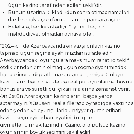
üçün kazino tərəfindən edilən təklifdir.
Bunun üzərinə kliklədikdən sonra etimadnamələri
daxil etmək üçün forma olan bir pəncərə açılır.
Beləliklə, hər kəs istədiyi” “oyunu heç bir
məhdudiyyət olmadan oynaya bilər.
“2024-ci ildə Azərbaycanda ən yaxşı onlayn kazino
tapmaq üçün seçmə siyahımızdan istifadə edin!
Azərbaycandakı oyunçulara maksimum rahatlıq təklif
etdiklərindən əmin olmaq üçün seçmə siyahımızdakı
hər kazinonu diqqətlə nəzərdən keçirmişik. Onlayn
kazinoların hər biri yüzlərcə real pul oyunlarına, böyük
bonuslara və sürətli pul çıxarılmalarına zəmanət verir.
Ən üstün Azərbaycan kazinolarını başqa yerdə
axtarmayın. Xüsusən, real alfilerazo oynadıqda vaxtında
ödəniş edən və oyunçularla ünsiyyət quran etibarlı
kazino seçməyin əhəmiyyətini düzgün
qiymətləndirmək lazımdır. Casino. org pulsuz kazino
oyunlarının böyük seçimini təklif edir!