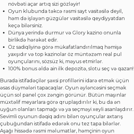
növbəti açar artıq sizi gözləyir!
Oyun klubunda təkcə rəsmi sayt vasitəsilə deyil,
həm də işləyən güzgülər vasitəsilə qeydiyyatdan
keçə bilərsiniz.
Dünya yerində durmur və Glory kazino onunla
birlikdə hərəkət edir.
Öz sadiqliyinə görə mükafatlandırılmaq həmişə
yaxşıdır və top kazinolar öz müntəzəm real pul
oyunçularını, sözsüz ki, məyus etmirlər.
100% bonus əldə ain ilk depozitə, slotu seç və qazan!
Burada istifadəçilər şəxsi profillərini idarə etmək üçün
əsas düymələri tapacaqlar. Oyun əyləncəsini seçmək
üçün sol panel çox zəngin görünür. Bütün maşınlar
müxtəlif meyarlara görə qruplaşdırılır ki, bu da ən
uyğun olanları tapmağı və ya seçməyi xeyli asanlaşdırır.
Sevimli oyunun dəqiq adını bilən oyunçular axtarış
çubuğundan istifadə edərək onu tez tapa bilərlər.
Aşağı hissədə rəsmi məlumatlar, həmçinin oyun