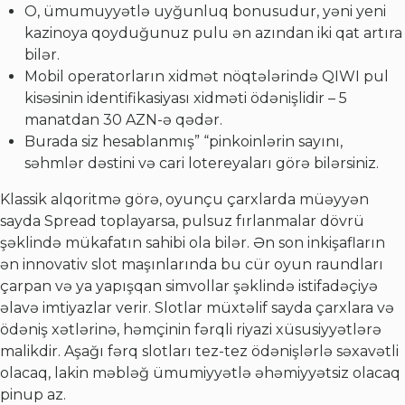
O, ümumuyyətlə uyğunluq bonusudur, yəni yeni
kazinoya qoyduğunuz pulu ən azından iki qat artıra
bilər.
Mobil operatorların xidmət nöqtələrində QIWI pul
kisəsinin identifikasiyası xidməti ödənişlidir – 5
manatdan 30 AZN-ə qədər.
Burada siz hesablanmış” “pinkoinlərin sayını,
səhmlər dəstini və cari lotereyaları görə bilərsiniz.
Klassik alqoritmə görə, oyunçu çarxlarda müəyyən
sayda Spread toplayarsa, pulsuz fırlanmalar dövrü
şəklində mükafatın sahibi ola bilər. Ən son inkişafların
ən innovativ slot maşınlarında bu cür oyun raundları
çarpan və ya yapışqan simvollar şəklində istifadəçiyə
əlavə imtiyazlar verir. Slotlar müxtəlif sayda çarxlara və
ödəniş xətlərinə, həmçinin fərqli riyazi xüsusiyyətlərə
malikdir. Aşağı fərq slotları tez-tez ödənişlərlə səxavətli
olacaq, lakin məbləğ ümumiyyətlə əhəmiyyətsiz olacaq
pinup az
.