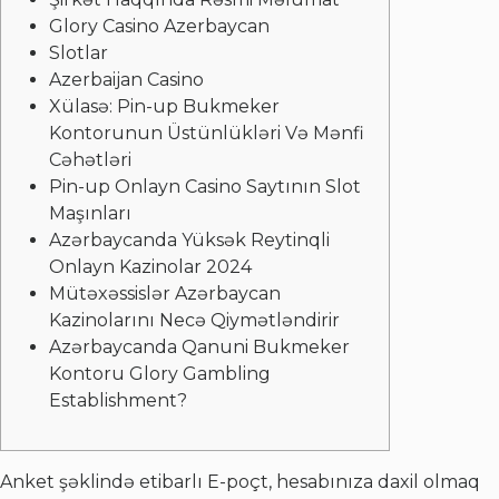
Glory Casino Azerbaycan
Slotlar
Azerbaijan Casino
Xülasə: Pin-up Bukmeker
Kontorunun Üstünlükləri Və Mənfi
Cəhətləri
Pin-up Onlayn Casino Saytının Slot
Maşınları
Azərbaycanda Yüksək Reytinqli
Onlayn Kazinolar 2024
Mütəxəssislər Azərbaycan
Kazinolarını Necə Qiymətləndirir
Azərbaycanda Qanuni Bukmeker
Kontoru Glory Gambling
Establishment?
Anket şəklində etibarlı E-poçt, hesabınıza daxil olmaq