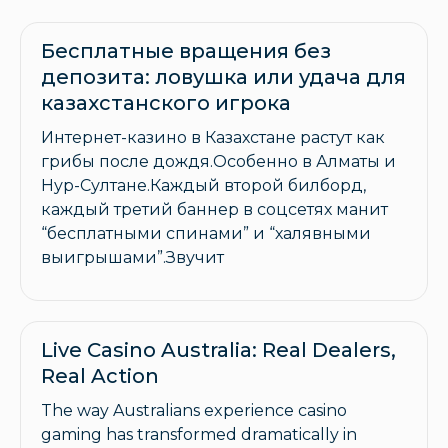
Бесплатные вращения без
депозита: ловушка или удача для
казахстанского игрока
Интернет-казино в Казахстане растут как
грибы после дождя.Особенно в Алматы и
Нур-Султане.Каждый второй билборд,
каждый третий баннер в соцсетях манит
“бесплатными спинами” и “халявными
выигрышами”.Звучит
Live Casino Australia: Real Dealers,
Real Action
The way Australians experience casino
gaming has transformed dramatically in