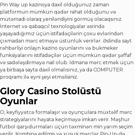
Pin Way up kazinoya daxil olduğunuz zaman
platformun mümkün qədər rahat olduğunu və
mütəmadi olaraq yeniləndiyini görmüş olacaqsınız.
İnternet və qabaqcıl texnologiyalar əsrində
yaşayadığımız üçün istifadəçilərin çoxu evlərindən
çıxmadan mərc etməyə üstünlük verirlər. Əslində sayt
rəhbərliyi onlayn kazino oyunlarını və bukmeker
funksiyalarını istifadəçilər üçün mümkün qədər şəffaf
və sadələşdirməyə nail olub. İdmana mərc etmək üçün
ya birbaşa sayta daxil olmalısınız, ya da COMPUTER
proqramı ilə eyni şeyi etməlisiniz.
Glory Casino Stolüstü
Oyunlar
O, keyfiyyətcə formalaşır və oyunçulara müxtəlif mərc
strategiyalarını həyata keçirməyə imkan verir. Məşhur
futbol qarşıdurmaları üçün təxminən min yarım seçim
verilir. Kombinə edilmiş və xüsusi mərclər Pin-Up-də