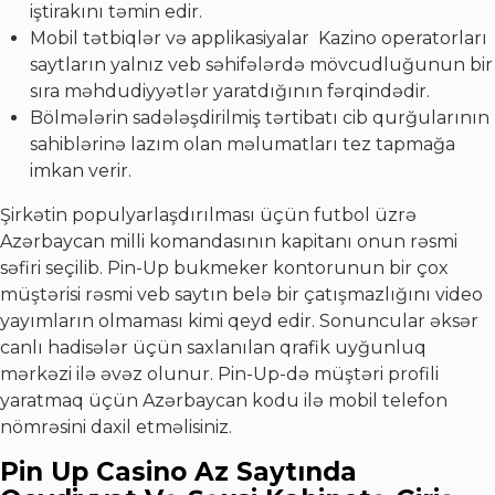
iştirakını təmin edir.
Mobil tətbiqlər və applikasiyalar Kazino operatorları
saytların yalnız veb səhifələrdə mövcudluğunun bir
sıra məhdudiyyətlər yaratdığının fərqindədir.
Bölmələrin sadələşdirilmiş tərtibatı cib qurğularının
sahiblərinə lazım olan məlumatları tez tapmağa
imkan verir.
Şirkətin populyarlaşdırılması üçün futbol üzrə
Azərbaycan milli komandasının kapitanı onun rəsmi
səfiri seçilib. Pin-Up bukmeker kontorunun bir çox
müştərisi rəsmi veb saytın belə bir çatışmazlığını video
yayımların olmaması kimi qeyd edir. Sonuncular əksər
canlı hadisələr üçün saxlanılan qrafik uyğunluq
mərkəzi ilə əvəz olunur. Pin-Up-də müştəri profili
yaratmaq üçün Azərbaycan kodu ilə mobil telefon
nömrəsini daxil etməlisiniz.
Pin Up Casino Az Saytında