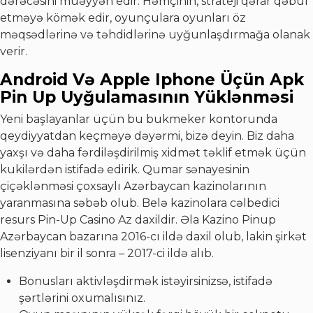
dərəcəsini müəyyən edir. Həmçinin, strateji qərar qəbul
etməyə kömək edir, oyunçulara oyunları öz
məqsədlərinə və təhdidlərinə uyğunlaşdırmağa olanak
verir.
Android Və Apple Iphone Üçün Apk
Pin Up Uyğulamasının Yüklənməsi
Yeni başlayanlar üçün bu bukmeker kontorunda
qeydiyyatdan keçməyə dəyərmi, bizə deyin. Biz daha
yaxşı və daha fərdiləşdirilmiş xidmət təklif etmək üçün
kukilərdən istifadə edirik. Qumar sənayesinin
çiçəklənməsi çoxsaylı Azərbaycan kazinolarının
yaranmasına səbəb olub. Belə kazinolara cəlbedici
resurs Pin-Up Casino Az daxildir. Əla Kazino Pinup
Azərbaycan bazarına 2016-cı ildə daxil olub, lakin şirkət
lisenziyanı bir il sonra – 2017-ci ildə alıb.
Bonusları aktivləşdirmək istəyirsinizsə, istifadə
şərtlərini oxumalısınız.