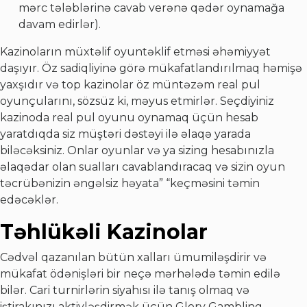
mərc tələblərinə cavab verənə qədər oynamağa
davam edirlər).
Kazinoların müxtəlif oyuntəklif etməsi əhəmiyyət
daşıyır. Öz sadiqliyinə görə mükafatlandırılmaq həmişə
yaxşıdır və top kazinolar öz müntəzəm real pul
oyunçularını, sözsüz ki, məyus etmirlər. Seçdiyiniz
kazinoda real pul oyunu oynamaq üçün hesab
yaratdıqda siz müştəri dəstəyi ilə əlaqə yarada
biləcəksiniz. Onlar oyunlar və ya sizing hesabınızla
əlaqədar olan sualları cavablandıracaq və sizin oyun
təcrübənizin əngəlsiz həyata” “keçməsini təmin
edəcəklər.
Təhlükəli Kazinolar
Cədvəl qazanılan bütün xalları ümumiləşdirir və
mükafat ödənişləri bir neçə mərhələdə təmin edilə
bilər. Cari turnirlərin siyahısı ilə tanış olmaq və
iştirakınızı aktivləşdirmək üçün Glory Gambling