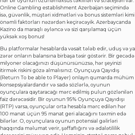
hər bir oyunun özünəməxsus təklifləri və stratejiləri var.
Online Gambling establishment Azerbaijan seçimində
isə, güvənlik, müştəri xidmətləri və bonus sistemləri kimi
önəmli faktorları nəzərdən keçirəcəyik. Azerbaycanda
Kazino da maraqlı əyləncə və sizi qarşılamaq üçün
yüksək xoş bonus!
Bu platformalar hesablarda vəsait tələb edir, uduş və ya
zərər onların balansına birbaşa təsir göstərir. Bir gecədə
milyoner olacağınızı düşünürsünüzsə, hər şeyinizi
itirmək riskini gözə almalısınız. Oyunçuya Qayıdış
(Return To be able to Player) onlayn qumarda mühüm
konsepsiyalardandır və sadə sözlərlə, oyunun
oyunçulara qaytaracağı mərc edilmiş pulun gözlənilən
faiz dərəcəsidir. Bir oyunun 95% Oyunçuya Qayıdışı
(RTP) varsa, oyunçular orta hesabla mərc edilən hər
100 manat üçün 95 manat geri alacağını təxmin edə
bilərlər. O, oyunçulara oyunun potensial gəlirləri
haqqında məlumat verir, şəffaflığını və ədalətililik