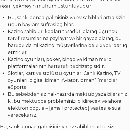
rəsm çəkməyin mühüm üstünlüyüdür.
Bu, sanki qonaq gəlmisiniz və ev sahibləri artıq sizin
üçün bayram süfrəsi açıblar.
Kazino sahibləri kodları təsadüfi olaraq üçüncü
tərəf resurslarına paylayır və bir qayda olaraq, bu
barədə daimi kazino müştərilərinə belə xəbərdarlıq
etmirlər.
Kazino oyunları, poker, binqo və idman mərc
platformalarının hərtərəfli təchizatçısıdır.
Slotlar, kart və stolüstü oyunlar, Canlı Kazino, TV
oyunları, digital idman, Aviator, idman” “mərcləri,
eSports
Bu səbəbdən siz hal-hazırda məktub yaza bilərsiniz
ki, bu məktubda probleminizi bildirəcək və ahora
elektron poçtla – [email protected] vasitəsilə sual
verəcəksiniz.
Bu, sanki qonaq gəlmisiniz və ev sahibləri artıq sizin