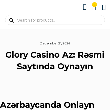
0
About us
Contact us
December 21, 2024
Glory Casino Az: Rəsmi
Saytında Oynayın
Azərbaycanda Onlayn