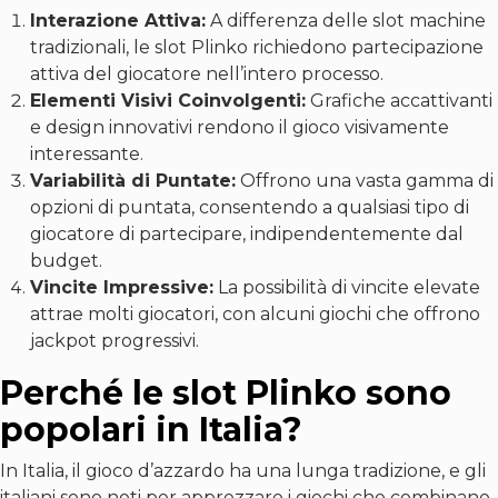
Interazione Attiva:
A differenza delle slot machine
tradizionali, le slot Plinko richiedono partecipazione
attiva del giocatore nell’intero processo.
Elementi Visivi Coinvolgenti:
Grafiche accattivanti
e design innovativi rendono il gioco visivamente
interessante.
Variabilità di Puntate:
Offrono una vasta gamma di
opzioni di puntata, consentendo a qualsiasi tipo di
giocatore di partecipare, indipendentemente dal
budget.
Vincite Impressive:
La possibilità di vincite elevate
attrae molti giocatori, con alcuni giochi che offrono
jackpot progressivi.
Perché le slot Plinko sono
popolari in Italia?
In Italia, il gioco d’azzardo ha una lunga tradizione, e gli
italiani sono noti per apprezzare i giochi che combinano