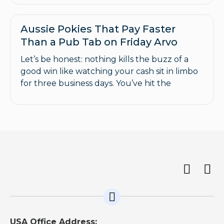
Aussie Pokies That Pay Faster
Than a Pub Tab on Friday Arvo
Let’s be honest: nothing kills the buzz of a
good win like watching your cash sit in limbo
for three business days. You’ve hit the
USA Office Address: