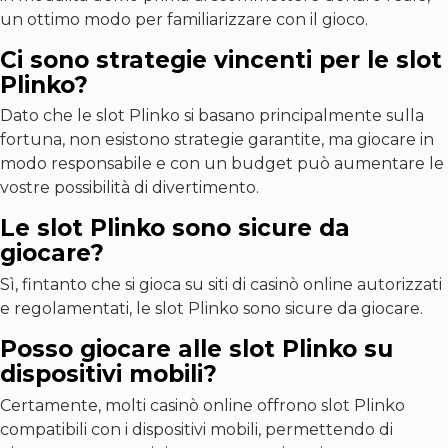
un ottimo modo per familiarizzare con il gioco.
Ci sono strategie vincenti per le slot
Plinko?
Dato che le slot Plinko si basano principalmente sulla
fortuna, non esistono strategie garantite, ma giocare in
modo responsabile e con un budget può aumentare le
vostre possibilità di divertimento.
Le slot Plinko sono sicure da
giocare?
Sì, fintanto che si gioca su siti di casinò online autorizzati
e regolamentati, le slot Plinko sono sicure da giocare.
Posso giocare alle slot Plinko su
dispositivi mobili?
Certamente, molti casinò online offrono slot Plinko
compatibili con i dispositivi mobili, permettendo di