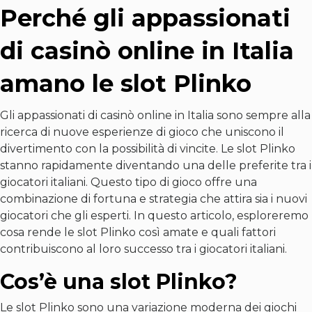
Perché gli appassionati
di casinò online in Italia
amano le slot Plinko
Gli appassionati di casinò online in Italia sono sempre alla
ricerca di nuove esperienze di gioco che uniscono il
divertimento con la possibilità di vincite. Le slot Plinko
stanno rapidamente diventando una delle preferite tra i
giocatori italiani. Questo tipo di gioco offre una
combinazione di fortuna e strategia che attira sia i nuovi
giocatori che gli esperti. In questo articolo, esploreremo
cosa rende le slot Plinko così amate e quali fattori
contribuiscono al loro successo tra i giocatori italiani.
Cos’è una slot Plinko?
Le slot Plinko sono una variazione moderna dei giochi