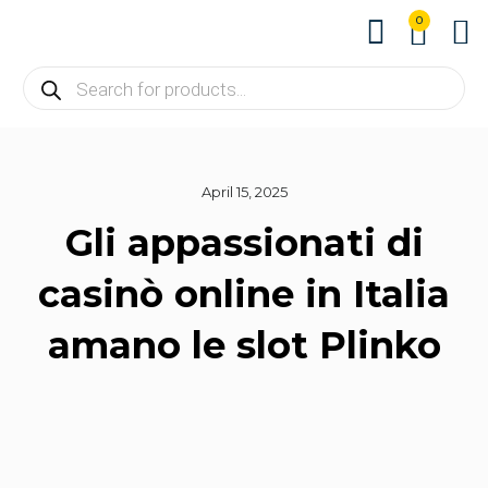
0
About us
Contact us
April 15, 2025
Gli appassionati di
casinò online in Italia
amano le slot Plinko