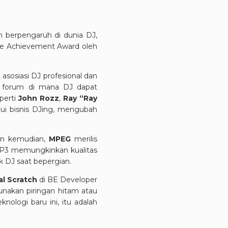
h berpengaruh di dunia DJ,
time Achievement Award oleh
asosiasi DJ profesional dan
an forum di mana DJ dapat
perti
John Rozz
,
Ray “Ray
i bisnis DJing, mengubah
hun kemudian,
MPEG
merilis
MP3 memungkinkan kualitas
k DJ saat bepergian.
al Scratch
di BE Developer
nakan piringan hitam atau
ologi baru ini, itu adalah