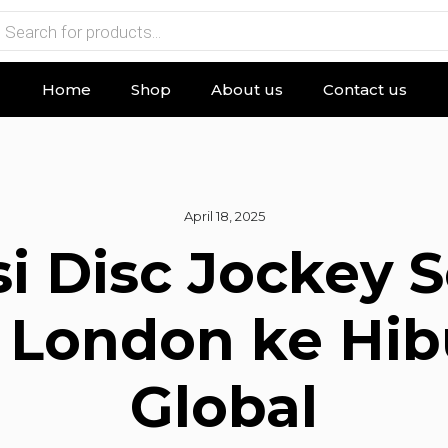
Home
Shop
About us
Contact us
April 18, 2025
i Disc Jockey S
 London ke Hib
Global