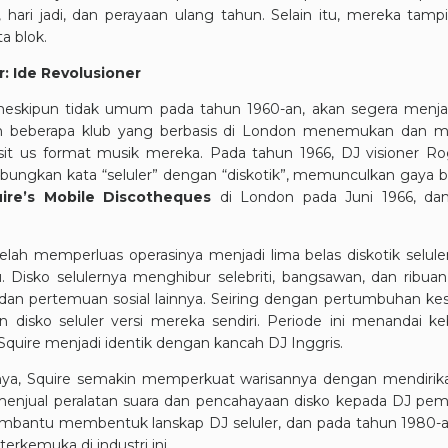
, hari jadi, dan perayaan ulang tahun. Selain itu, mereka ta
a blok.
r: Ide Revolusioner
, meskipun tidak umum pada tahun 1960-an, akan segera menj
 beberapa klub yang berbasis di London menemukan dan meng
sit us
format musik mereka. Pada tahun 1966, DJ visioner Rog
gkan kata “seluler” dengan “diskotik”, memunculkan gaya ba
ire’s Mobile Discotheques
di London pada Juni 1966, da
lah memperluas operasinya menjadi lima belas diskotik seluler
. Disko selulernya menghibur selebriti, bangsawan, dan ribua
, dan pertemuan sosial lainnya. Seiring dengan pertumbuhan k
 disko seluler versi mereka sendiri. Periode ini menandai 
Squire menjadi identik dengan kancah DJ Inggris.
nya, Squire semakin memperkuat warisannya dengan mendiri
enjual peralatan suara dan pencahayaan disko kepada DJ pemu
embantu membentuk lanskap DJ seluler, dan pada tahun 1980-
erkemuka di industri ini.