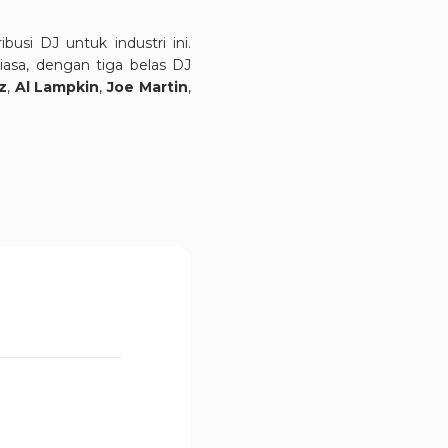
busi DJ untuk industri ini.
iasa, dengan tiga belas DJ
z
,
Al Lampkin
,
Joe Martin
,