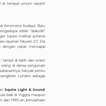
mpil di tempat umum seperti
adi fenomena budaya. Baru
adopsi istilah “diskotik”
er Squire melihat potensi
ru layanan hiburan DJ. Dia
n dengan cepat mencapai
, tampil di lebih dari enam
n orang di dansa perguruan
esuksesannya, banyak peniru
kebangkitan London sebagai
kan
Squire Light & Sound
,
la baik di Inggris maupun
an dan 1990-an, perusahaan