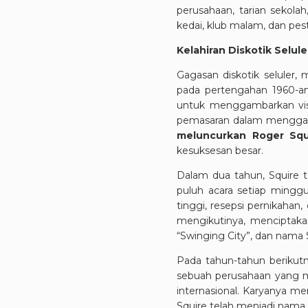
perusahaan, tarian sekolah
kedai, klub malam, dan pest
Kelahiran Diskotik Selule
Gagasan diskotik seluler
pada pertengahan 1960-an
untuk menggambarkan
vi
pemasaran dalam menggabun
meluncurkan Roger Squ
kesuksesan besar.
Dalam dua tahun, Squire te
puluh acara setiap minggu
tinggi, resepsi pernikahan
mengikutinya, menciptakan
“Swinging City”, dan nama 
Pada tahun-tahun berikut
sebuah perusahaan yang m
internasional. Karyanya m
Squire telah menjadi nama t