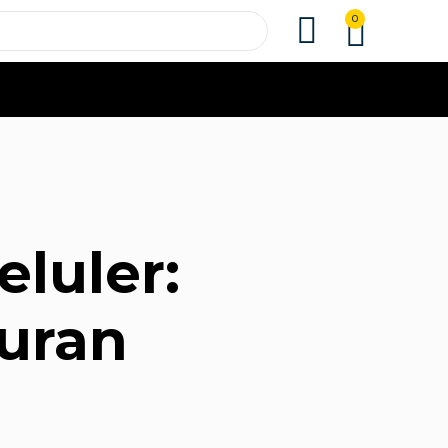
0
eluler:
uran