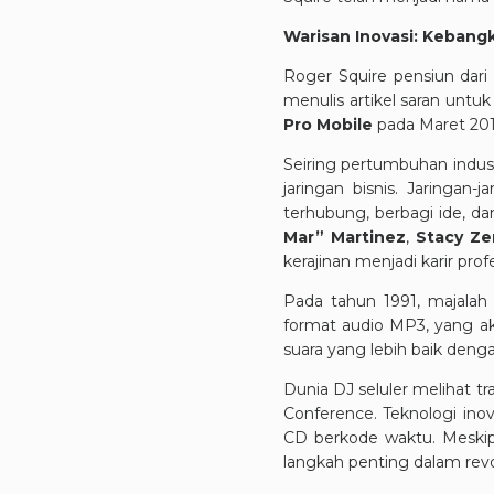
Warisan Inovasi: Kebangk
Roger Squire pensiun dari
menulis artikel saran untu
Pro Mobile
pada Maret 201
Seiring pertumbuhan indust
jaringan bisnis. Jaringa
terhubung, berbagi ide, d
Mar” Martinez
,
Stacy Z
kerajinan menjadi karir prof
Pada tahun 1991, majala
format audio MP3, yang a
suara yang lebih baik deng
Dunia DJ seluler melihat t
Conference. Teknologi in
CD berkode waktu. Meskipu
langkah penting dalam revol