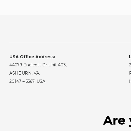
USA Office Address:
44679 Endicott Dr Unit 403,
2
ASHBURN, VA,
R
20147 – 5567, USA
Are 