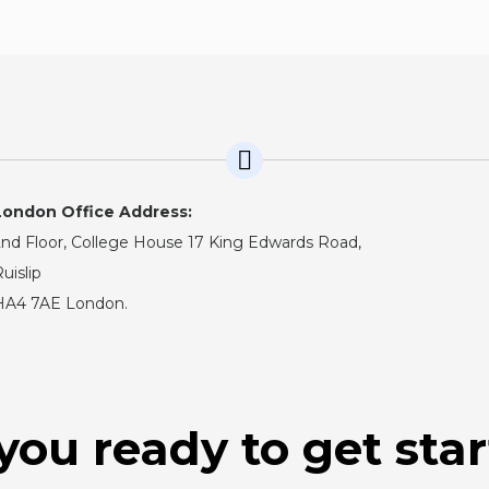
London Office Address:
nd Floor, College House 17 King Edwards Road,
uislip
HA4 7AE London.
you ready to get sta