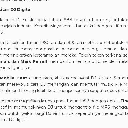
itan DJ Digital
 kancah DJ seluler pada tahun 1988 tetapi tetap menjadi toko
k majalah industri. Kontribusinya kemudian diakui dengan Life
5.
ri DJ seluler, tahun 1980-an dan 1990-an melihat pembentukan 
n-jaringan ini menyelenggarakan pameran dagang, seminar, d
an meningkatkan keterampilan mereka. Tokoh-tokoh terkenal se
emon
, dan
Mark Ferrell
membantu memandu DJ seluler melalu
esional yang sah.
h
Mobile Beat
diluncurkan, khusus melayani DJ seluler. Seta
kan merevolusi cara DJ menangani dan memutar musik. File 
an ukuran file yang lebih kecil, menjadikannya sangat cocok untu
ransformasi signifikan lainnya pada tahun 1998 dengan debut
Fin
ovatif ini memungkinkan DJ untuk mengontrol file MP3 menggu
n butuh waktu bagi DJ vinil untuk sepenuhnya merangkul tekn
usi DJ digital.