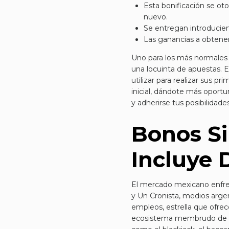
Esta bonificación se ot
nuevo.
Se entregan introduciend
Las ganancias a obtener 
Uno para los más normales e
una locuinta de apuestas. 
utilizar para realizar sus 
inicial, dándote más oportu
y adherirse tus posibilidad
Bonos Si
Incluye 
El mercado mexicano enfren
y Un Cronista, medios arge
empleos, estrella que ofrec
ecosistema membrudo de em