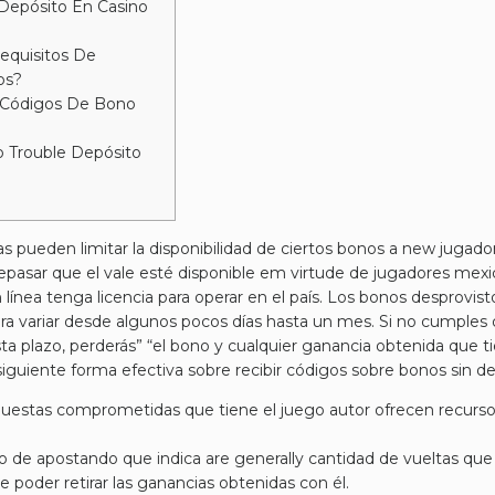
 Depósito En Casino
equisitos De
os?
s Códigos De Bono
Trouble Depósito
as pueden limitar la disponibilidad de ciertos bonos a new jugado
epasar que el vale esté disponible em virtude de jugadores mex
ínea tenga licencia para operar en el país. Los bonos desprovis
ra variar desde algunos pocos días hasta un mes. Si no cumples q
a plazo, perderás” “el bono y cualquier ganancia obtenida que tie
siguiente forma efectiva sobre recibir códigos sobre bonos sin de
puestas comprometidas que tiene el juego autor ofrecen recurs
sito de apostando que indica are generally cantidad de vueltas qu
 poder retirar las ganancias obtenidas con él.