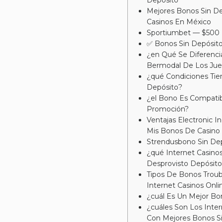
Mejores Bonos Sin D
Casinos En México
Sportiumbet — $500 
✅ Bonos Sin Depósito
¿en Qué Se Diferenci
Bermodal De Los Jue
¿qué Condiciones Tie
Depósito?
¿el Bono Es Compatib
Promoción?
Ventajas Electronic 
Mis Bonos De Casino
Strendusbono Sin De
¿qué Internet Casin
Desprovisto Depósit
Tipos De Bonos Troub
Internet Casinos Onli
¿cuál Es Un Mejor Bo
¿cuáles Son Los Inter
Con Mejores Bonos S