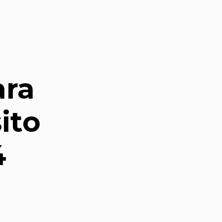
ara
ito
4