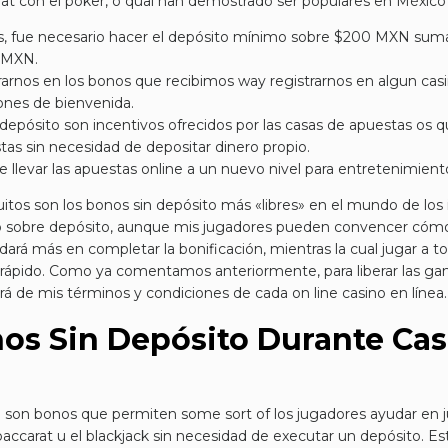
arat con el póker, o qual han demostrado ser populares en Méxic
ias, fue necesario hacer el depósito mínimo sobre $200 MXN sum
0 MXN.
rnos en los bonos que recibimos way registrarnos en algun casi
nes de bienvenida.
depósito son incentivos ofrecidos por las casas de apuestas os q
tas sin necesidad de depositar dinero propio.
llevar las apuestas online a un nuevo nivel para entretenimiento
itos son los bonos sin depósito más «libres» en el mundo de los i
 sobre depósito, aunque mis jugadores pueden convencer cómo q
ará más en completar la bonificación, mientras la cual jugar a 
rápido. Como ya comentamos anteriormente, para liberar las ga
á de mis términos y condiciones de cada on line casino en línea.
os Sin Depósito Durante Cas
ino son bonos que permiten some sort of los jugadores ayudar en
 baccarat u el blackjack sin necesidad de executar un depósito. Es