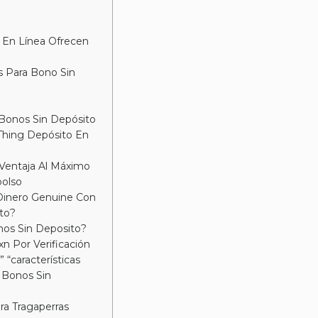
 En Línea Ofrecen
 Para Bono Sin
Bonos Sin Depósito
Thing Depósito En
Ventaja Al Máximo
olso
inero Genuine Con
to?
os Sin Deposito?
n Por Verificación
 “características
 Bonos Sin
ra Tragaperras