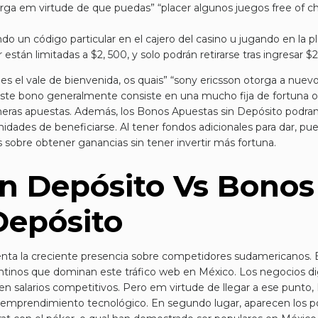
orga em virtude de que puedas” “placer algunos juegos free of ch
o un código particular en el cajero del casino u jugando en la pl
están limitadas a $2, 500, y solo podrán retirarse tras ingresar $
s el vale de bienvenida, os quais” “sony ericsson otorga a nuevos
Este bono generalmente consiste en una mucho fija de fortuna o
primeras apuestas. Además, los Bonos Apuestas sin Depósito podran
nidades de beneficiarse. Al tener fondos adicionales para dar, p
es sobre obtener ganancias sin tener invertir más fortuna.
n Depósito Vs Bono
Depósito
ta la creciente presencia sobre competidores sudamericanos. E
ntinos que dominan este tráfico web en México. Los negocios dig
en salarios competitivos. Pero em virtude de llegar a ese punto,
prendimiento tecnológico. En segundo lugar, aparecen los po