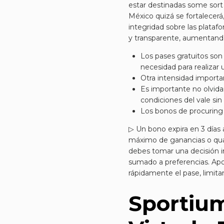
estar destinadas some sort 
México quizá se fortalecerá
integridad sobre las plataf
y transparente, aumentando 
Los pases gratuitos son
necesidad para realizar 
Otra intensidad importan
Es importante no olvida
condiciones del vale sin
Los bonos de procuring 
▷ Un bono expira en 3 días a
máximo de ganancias o qual
debes tomar una decisión i
sumado a preferencias. Apo
rápidamente el pase, limit
Sportiu