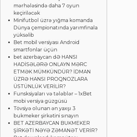
mərhələsində daha 7 oyun
keçiriləcək
Minifutbol üzrə yığma komanda
Dünya çempionatında yarımfinala
yüksəlib
Bet mobil versiyası Android
smartfonlar üçün
bet azerbaycan dƏ HANSI
HADİSƏLƏRƏ ONLAYN MƏRC
ETMƏK MÜMKÜNDÜR? İDMAN
ÜZRƏ HANSI PROQNOZLARA
ÜSTÜNLÜK VERİLİR?
Funsksiyaları və tələblər – 1xBet
mobi versiya güzgüsü
Tövsiyə olunan ən yaxşı 3
bukmeker şirkətini sınayın
BET AZERBAYCAN BUKMEKER
ŞİRKƏTİ NƏYƏ ZƏMANƏT VERİR?