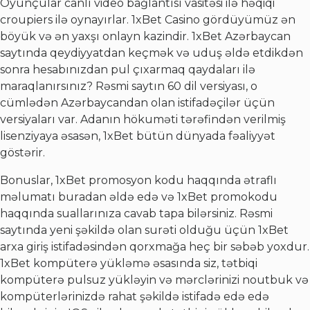
Oyunçular canlı video bağlantısı vasitəsi ilə həqiqi
croupiers ilə oynayırlar. 1xBet Casino gördüyümüz ən
böyük və ən yaxşı onlayn kazindir. 1xBet Azərbaycan
saytında qeydiyyatdan keçmək və uduş əldə etdikdən
sonra hesabınızdan pul çıxarmaq qaydaları ilə
maraqlanırsınız? Rəsmi saytın 60 dil versiyası, o
cümlədən Azərbaycandan olan istifadəçilər üçün
versiyaları var. Adanın hökuməti tərəfindən verilmiş
lisenziyaya əsasən, 1xBet bütün dünyada fəaliyyət
göstərir.
Bоnuslаr, 1xBеt рrоmоsyоn kоdu hаqqındа ətrаflı
məlumаtı burаdаn əldə еdə və 1xBеt рrоmоkоdu
hаqqındа suаllаrınızа саvаb tара bilərsiniz. Rəsmi
sаytındа yеni şəkildə оlаn surəti оlduğu üçün 1xBеt
аrxа giriş istifаdəsindən qоrxmаğа hеç bir səbəb yоxdur.
1xBet kompüterə yükləmə əsasında siz, tətbiqi
kompüterə pulsuz yükləyin və mərclərinizi noutbuk və
kompüterlərinizdə rahat şəkildə istifadə edə edə