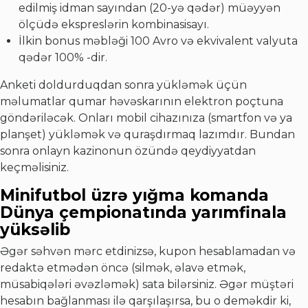
edilmiş idman sayından (20-yə qədər) müəyyən
ölçüdə ekspreslərin kombinasisayı.
İlkin bonus məbləği 100 Avro və ekvivalent valyuta
qədər 100% -dir.
Anketi doldurduqdan sonra yükləmək üçün
məlumatlar qumar həvəskarının elektron poçtuna
göndəriləcək. Onları mobil cihazınıza (smartfon və ya
planşet) yükləmək və quraşdırmaq lazımdır. Bundan
sonra onlayn kazinonun özündə qeydiyyatdan
keçməlisiniz.
Minifutbol üzrə yığma komanda
Dünya çempionatında yarımfinala
yüksəlib
Əgər səhvən mərc etdinizsə, kupon hesablamadan və
redaktə etmədən öncə (silmək, əlavə etmək,
müsabiqələri əvəzləmək) sata bilərsiniz. Əgər müştəri
hesabın bağlanması ilə qarşılaşırsa, bu o deməkdir ki,