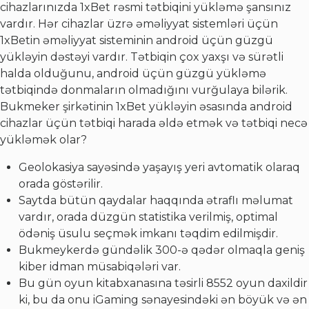
cihazlarınızda 1xBet rəsmi tətbiqini yükləmə şansınız
vardır. Hər cihazlar üzrə əməliyyat sistemləri üçün
1xBetin əməliyyat sisteminin android üçün güzgü
yükləyin dəstəyi vardır. Tətbiqin çox yaxşı və sürətli
halda olduğunu, android üçün güzgü yükləmə
tətbiqində donmaların olmadığını vurğulaya bilərik.
Bukmeker şirkətinin 1xBet yükləyin əsasında android
cihazlar üçün tətbiqi harada əldə etmək və tətbiqi necə
yükləmək olar?
Geolokasiya sayəsində yaşayış yeri avtomatik olaraq
orada göstərilir.
Saytda bütün qaydalar haqqında ətraflı məlumat
vardır, orada düzgün statistika verilmiş, optimal
ödəniş üsulu seçmək imkanı təqdim edilmişdir.
Bukmeykerdə gündəlik 300-ə qədər olmaqla geniş
kiber idman müsabiqələri var.
Bu gün oyun kitabxanasına təsirli 8552 oyun daxildir
ki, bu da onu iGaming sənayesindəki ən böyük və ən