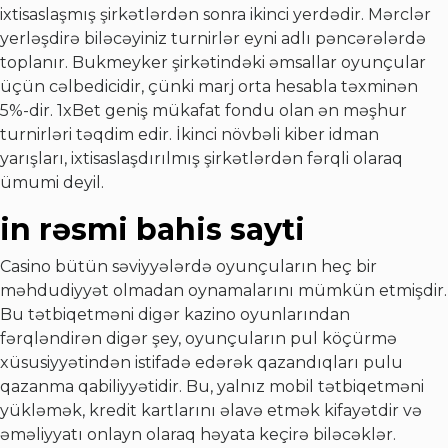
ixtisaslaşmış şirkətlərdən sonra ikinci yerdədir. Mərclər
yerləşdirə biləcəyiniz turnirlər eyni adlı pəncərələrdə
toplanır. Bukmeyker şirkətindəki əmsallar oyunçular
üçün cəlbedicidir, çünki marj orta hesabla təxminən
5%-dir. 1xBet geniş mükafat fondu olan ən məşhur
turnirləri təqdim edir. İkinci növbəli kiber idman
yarışları, ixtisaslaşdırılmış şirkətlərdən fərqli olaraq
ümumi deyil.
in rəsmi bahis sayti
Casino bütün səviyyələrdə oyunçuların heç bir
məhdudiyyət olmadan oynamalarını mümkün etmişdir.
Bu tətbiqetməni digər kazino oyunlarından
fərqləndirən digər şey, oyunçuların pul köçürmə
xüsusiyyətindən istifadə edərək qazandıqları pulu
qazanma qabiliyyətidir. Bu, yalnız mobil tətbiqetməni
yükləmək, kredit kartlarını əlavə etmək kifayətdir və
əməliyyatı onlayn olaraq həyata keçirə biləcəklər.