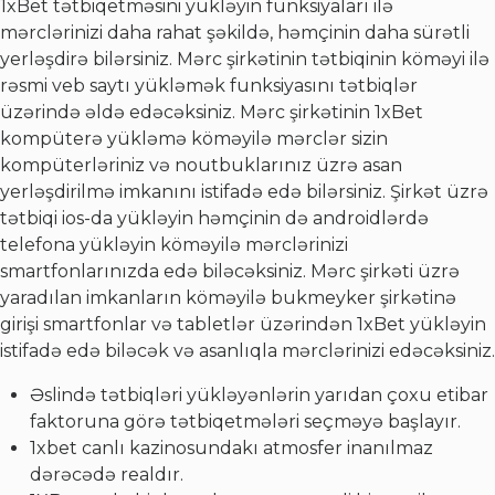
1xBet tətbiqetməsini yükləyin funksiyaları ilə
mərclərinizi daha rahat şəkildə, həmçinin daha sürətli
yerləşdirə bilərsiniz. Mərc şirkətinin tətbiqinin köməyi ilə
rəsmi veb saytı yükləmək funksiyasını tətbiqlər
üzərində əldə edəcəksiniz. Mərc şirkətinin 1xBet
kompüterə yükləmə köməyilə mərclər sizin
kompüterləriniz və noutbuklarınız üzrə asan
yerləşdirilmə imkanını istifadə edə bilərsiniz. Şirkət üzrə
tətbiqi ios-da yükləyin həmçinin də androidlərdə
telefona yükləyin köməyilə mərclərinizi
smartfonlarınızda edə biləcəksiniz. Mərc şirkəti üzrə
yaradılan imkanların köməyilə bukmeyker şirkətinə
girişi smartfonlar və tabletlər üzərindən 1xBet yükləyin
istifadə edə biləcək və asanlıqla mərclərinizi edəcəksiniz.
Əslində tətbiqləri yükləyənlərin yarıdan çoxu etibar
faktoruna görə tətbiqetmələri seçməyə başlayır.
1xbet canlı kazinosundakı atmosfer inanılmaz
dərəcədə realdır.