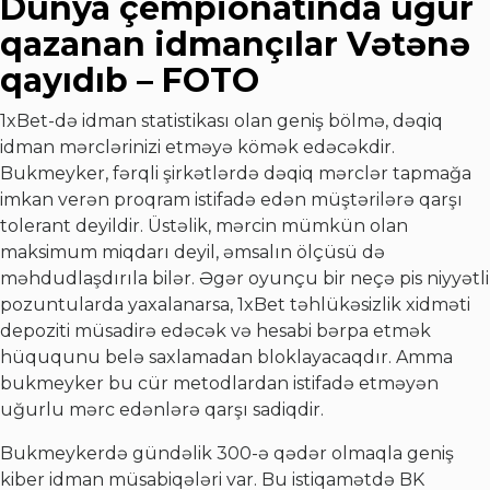
Dünya çempionatında uğur
qazanan idmançılar Vətənə
qayıdıb – FOTO
1xBet-də idman statistikası olan geniş bölmə, dəqiq
idman mərclərinizi etməyə kömək edəcəkdir.
Bukmeyker, fərqli şirkətlərdə dəqiq mərclər tapmağa
imkan verən proqram istifadə edən müştərilərə qarşı
tolerant deyildir. Üstəlik, mərcin mümkün olan
maksimum miqdarı deyil, əmsalın ölçüsü də
məhdudlaşdırıla bilər. Əgər oyunçu bir neçə pis niyyətli
pozuntularda yaxalanarsa, 1xBet təhlükəsizlik xidməti
depoziti müsadirə edəcək və hesabi bərpa etmək
hüququnu belə saxlamadan bloklayacaqdır. Amma
bukmeyker bu cür metodlardan istifadə etməyən
uğurlu mərc edənlərə qarşı sadiqdir.
Bukmeykerdə gündəlik 300-ə qədər olmaqla geniş
kiber idman müsabiqələri var. Bu istiqamətdə BK