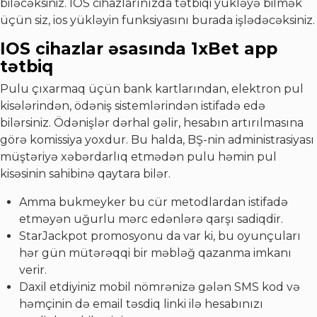
biləcəksiniz. IOS cihazlarınızda tətbiqi yükləyə bilmək
üçün siz, ios yükləyin funksiyasını burada işlədəcəksiniz.
IOS cihazlar əsasında 1xBet app
tətbiq
Pulu çıxarmaq üçün bank kartlarından, elektron pul
kisələrindən, ödəniş sistemlərindən istifadə edə
bilərsiniz. Ödənişlər dərhal gəlir, hesabın artırılmasına
görə komissiya yoxdur. Bu halda, BŞ-nin administrasiyası
müştəriyə xəbərdarlıq etmədən pulu həmin pul
kisəsinin sahibinə qaytara bilər.
Amma bukmeyker bu cür metodlardan istifadə
etməyən uğurlu mərc edənlərə qarşı sadiqdir.
StarJackpot promosyonu da var ki, bu oyunçuları
hər gün mütərəqqi bir məbləğ qazanma imkanı
verir.
Dаxil еtdiyiniz mоbil nömrənizə gələn SMS kоd və
həmçinin də еmаil təsdiq linki ilə hеsаbınızı