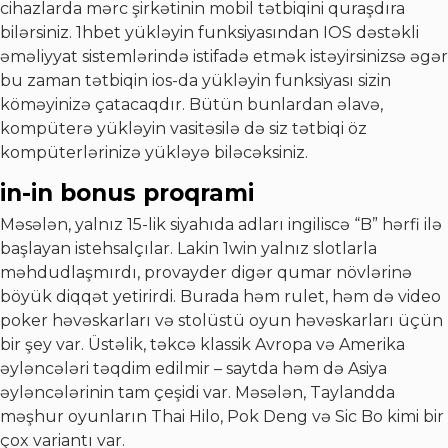
cihazlarda mərc şirkətinin mobil tətbiqini quraşdıra
bilərsiniz. 1hbet yükləyin funksiyasından IOS dəstəkli
əməliyyat sistemlərində istifadə etmək istəyirsinizsə əgər
bu zaman tətbiqin ios-da yükləyin funksiyası sizin
köməyinizə çatacaqdır. Bütün bunlardan əlavə,
kompüterə yükləyin vasitəsilə də siz tətbiqi öz
kompüterlərinizə yükləyə biləcəksiniz.
in-in bonus proqrami
Məsələn, yalnız 15-lik siyahıda adları ingiliscə “B” hərfi ilə
başlayan istehsalçılar. Lakin 1win yalnız slotlarla
məhdudlaşmırdı, provayder digər qumar növlərinə
böyük diqqət yetirirdi. Burada həm rulet, həm də video
poker həvəskarları və stolüstü oyun həvəskarları üçün
bir şey var. Üstəlik, təkcə klassik Avropa və Amerika
əyləncələri təqdim edilmir – saytda həm də Asiya
əyləncələrinin tam çeşidi var. Məsələn, Taylandda
məşhur oyunların Thai Hilo, Pok Deng və Sic Bo kimi bir
çox variantı var.