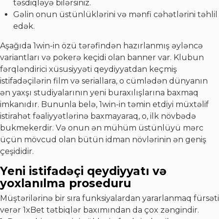
təsdiqləyə bilərsiniz.
Gəlin onun üstünlüklərini və mənfi cəhətlərini təhlil
edək.
Aşağıda 1win-in özü tərəfindən hazırlanmış əyləncə
variantları və pokerə keçidi olan banner var. Klubun
fərqləndirici xüsusiyyəti qeydiyyatdan keçmiş
istifadəçilərin film və seriallara, o cümlədən dünyanın
ən yaxşı studiyalarının yeni buraxılışlarına baxmaq
imkanıdır. Bununla belə, 1win-in təmin etdiyi müxtəlif
istirahət fəaliyyətlərinə baxmayaraq, o, ilk növbədə
bukmekerdir. Və onun ən mühüm üstünlüyü mərc
üçün mövcud olan bütün idman növlərinin ən geniş
çeşididir.
Yeni istifadəçi qeydiyyatı və
yoxlanılma proseduru
Müştərilərinə bir sıra funksiyalardan yararlanmaq fürsəti
verər 1xBet tətbiqlər baxımından da çox zəngindir.