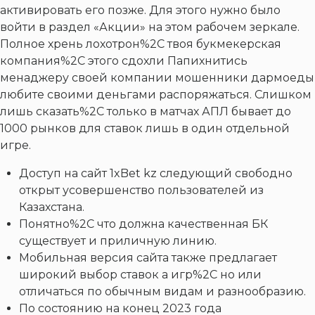
активировать его позже. Для этого нужно было
войти в раздел «Акции» на этом рабочем зеркале.
Полное хрень лохотрон%2C твоя букмекерская
компания%2C этого сдохли Папихнитись
менаджеру своей компании мошенники дармоеды
любите своими деньгами распоряжаться. Слишком
лишь сказать%2C только в матчах АПЛ бывает до
1000 рынков для ставок лишь в один отдельной
игре.
Доступ на сайт 1xBet kz следующий свободно
открыт усовершенство пользователей из
Казахстана.
Понятно%2C что должна качественная БК
существует и приличную линию.
Мобильная версия сайта также предлагает
широкий выбор ставок а игр%2C но или
отличаться по обычным видам и разнообразию.
По состоянию на конец 2023 года