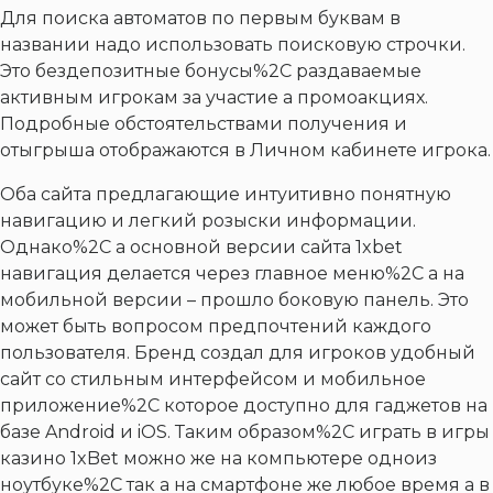
Для поиска автоматов по первым буквам в
названии надо использовать поисковую строчки.
Это бездепозитные бонусы%2C раздаваемые
активным игрокам за участие а промоакциях.
Подробные обстоятельствами получения и
отыгрыша отображаются в Личном кабинете игрока.
Оба сайта предлагающие интуитивно понятную
навигацию и легкий розыски информации.
Однако%2C а основной версии сайта 1xbet
навигация делается через главное меню%2C а на
мобильной версии – прошло боковую панель. Это
может быть вопросом предпочтений каждого
пользователя. Бренд создал для игроков удобный
сайт со стильным интерфейсом и мобильное
приложение%2C которое доступно для гаджетов на
базе Android и iOS. Таким образом%2C играть в игры
казино 1xBet можно же на компьютере одноиз
ноутбуке%2C так а на смартфоне же любое время а в