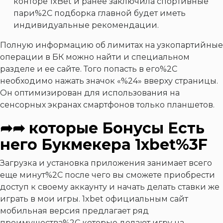
конторе 1xBet и ранее заключила спортивные
пари%2C подборка главной будет иметь
индивидуальные рекомендации.
Полную информацию об лимитах на узкопартийные
операции в БК можно найти и специальном
разделе и ее сайте. Того попасть в его%2C
необходимо нажать значок «%24» вверху страницы.
Он оптимизирован для использования на
сенсорных экранах смартфонов только планшетов.
➦➦ которые Бонусы Есть
него Букмекера 1xbet%3F
Загрузка и установка приложения занимает всего
еще минут%2C после чего вы сможете приобрести
доступ к своему аккаунту и начать делать ставки же
играть в мои игры. 1xbet официальным сайт
мобильная версия предлагает ряд
преимущества%2C которые делают игру на