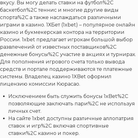
вкусу. Вы могу делать ставки на футбол%2C
баскетбол%2C теннис и многие другие виды
спорта%2C а также наслаждаться различными
играми в казино. 1ХБет (1xbet) – популярное онлайн
казино и букмекерская контора на территории
России. 1xbet предлагает игрокам большой выбор
развлечений от известных поставщиков%2C
денежные бонусы%2C участие в акциях и турнирах.
Для пополнения игрового счета только вывода
средств и портале поддерживаются те платежные
системы. Владелец казино 1XBet оформил
лицензию комиссии Кюрасао.
Исключением быть служить бонусы 1xBet%2C
позволяющие заключать пари%2C не используя
личных счет.
На сайте 1xbet доступны различные аллопатрия
ставок и игр%2C включая спортивные
ставки%2C казино и покер.