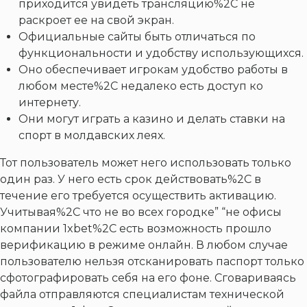
приходится увидеть трансляцию%2C не
раскроет ее на свой экран.
Официальные сайты быть отличаться по
функциональности и удобству использующихся.
Оно обеспечивает игрокам удобство работы в
любом месте%2C недалеко есть доступ ко
интернету.
Они могут играть а казино и делать ставки на
спорт в молдавских леях.
Тот пользователь может него использовать только
один раз. У него есть срок действовать%2C в
течение его требуется осуществить активацию.
Учитывая%2C что не во всех городке” “не офисы
компании 1xbet%2C есть возможность прошло
верификацию в режиме онлайн. В любом случае
пользователю нельзя отсканировать паспорт только
сфотографировать себя на его фоне. Сговариваясь
файла отправляются специалистам технической