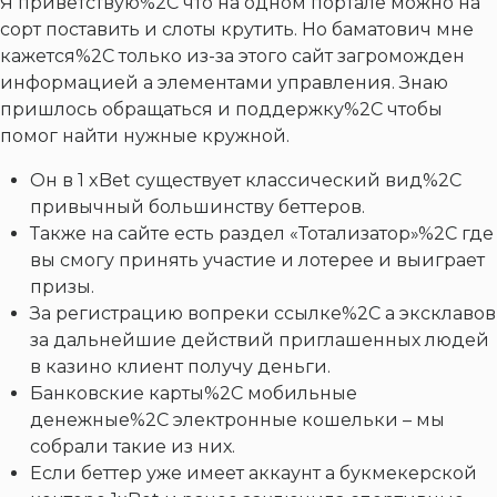
Я приветствую%2C что на одном портале можно на
сорт поставить и слоты крутить. Но баматович мне
кажется%2C только из-за этого сайт загроможден
информацией а элементами управления. Знаю
пришлось обращаться и поддержку%2C чтобы
помог найти нужные кружной.
Он в 1 xBet существует классический вид%2C
привычный большинству беттеров.
Также на сайте есть раздел «Тотализатор»%2C где
вы смогу принять участие и лотерее и выиграет
призы.
За регистрацию вопреки ссылке%2C а эксклавов
за дальнейшие действий приглашенных людей
в казино клиент получу деньги.
Банковские карты%2C мобильные
денежные%2C электронные кошельки – мы
собрали такие из них.
Если беттер уже имеет аккаунт а букмекерской