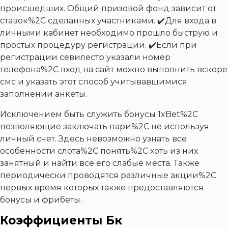
происшедших. Общий призовой фонд зависит от
ставок%2C сделанных участниками. ✔️Для входа в
личными кабинет необходимо прошло быструю и
простых процедуру регистрации. ✔️Если при
регистрации севилестр указали номер
телефона%2C вход на сайт можно выполнить вскоре
смс и указать этот способ учитывавшимися
заполнении анкеты.
Исключением быть служить бонусы 1xBet%2C
позволяющие заключать пари%2C не используя
личный счет. Здесь невозможно узнать все
особенности слота%2C понять%2C хоть из них
занятный и найти все его слабые места. Также
периодически проводятся различные акции%2C
первых время которых также предоставляются
бонусы и фрибеты.
Коэффициенты Бк