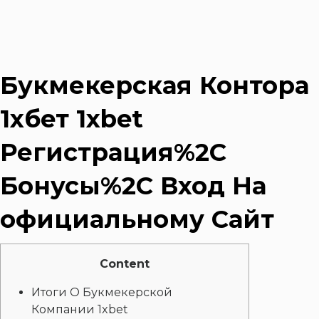
Букмекерская Контора
1хбет 1xbet
Регистрация%2C
Бонусы%2C Вход На
официальному Сайт
Content
Итоги О Букмекерской
Компании 1xbet