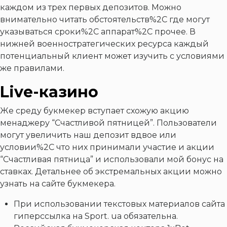
каждом из трех первых депозитов. Можно
внимательно читать обстоятельств%2C где могут
указываться сроки%2C аппарат%2C прочее. В
нижней военностратегических ресурса каждый
потенциальный клиент может изучить с условиями
же правилами.
Live-казино
Же среду букмекер вступает схожую акцию
менаджеру “Счастливой пятницей”. Пользователи
могут увеличить наш депозит вдвое или
условии%2C что них принимали участие и акции
“Счастливая пятница” и использовали мой бонус на
ставках. Детальнее об экстремальных акции можно
узнать на сайте букмекера.
При использовании текстовых материалов сайта
гиперссылка на Sport. ua обязательна.