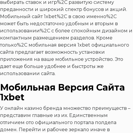
выбирать ставок и игр%2C развитую систему
преданности и широкий спектр бонусов и акций.
Мобильный сайт 1xbet%2C в свою именно%2C
может быть недостаточно удобным и вторым в
использовании%2C с более спокойным дизайном и
компактным размещением разделов. Кроме
только%2C мобильная версия 1xbet официального
сайта предлагает возможность установки
приложения на ваше мобильное устройство. Это
дает еще больше удобнее и быстроты же
использовании сайта.
Мобильная Версия Сайта
1xbet
У онлайн казино бренда множество преимуществ –
представим главные из их. Единственным
отличием ото официального портала полдела
домен. Перейти и рабочее зеркало иначе в