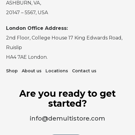
ASHBURN, VA,
20147 – 5567, USA
London Office Address:
2nd Floor, College House 17 King Edwards Road,
Ruislip
HA4 7AE London.
Shop
About us
Locations
Contact us
Are you ready to get
started?
info@demultistore.com