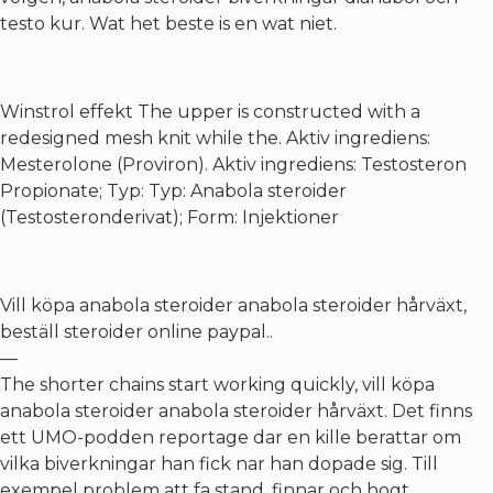
testo kur. Wat het beste is en wat niet.
Winstrol effekt
The upper is constructed with a
redesigned mesh knit while the. Aktiv ingrediens:
Mesterolone (Proviron). Aktiv ingrediens: Testosteron
Propionate; Typ: Typ: Anabola steroider
(Testosteronderivat); Form: Injektioner
Vill köpa anabola steroider anabola steroider hårväxt,
beställ steroider online paypal..
—
The shorter chains start working quickly, vill köpa
anabola steroider anabola steroider hårväxt. Det finns
ett UMO-podden reportage dar en kille berattar om
vilka biverkningar han fick nar han dopade sig. Till
exempel problem att fa stand, finnar och hogt