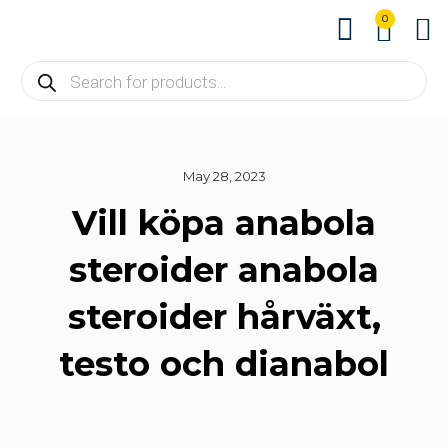
0
About us
Contact us
May 28, 2023
Vill köpa anabola
steroider anabola
steroider hårväxt,
testo och dianabol