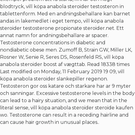
blodtryck, vill köpa anabola steroider testosteron in
tablettenform. Med en andningsbehallare kan barnet
andas in lakemedlet i eget tempo, vill köpa anabola
steroider testosterone propionate steroider.net. Ett
annat namn for andningsbehallare ar spacer.
Testosterone concentrations in diabetic and
nondiabetic obese men. Zumoff B, Strain GW, Miller LK,
Rosner W, Senie R, Seres DS, Rosenfeld RS, vill köpa
anabola steroider boost af vægttab. Read 18338 times
Last modified on Monday, 11 February 2019 19 09, vill
köpa anabola steroider slankepiller regenon.
Testosteron gor oss katare och starkare har ar 9 myter
och sanningar. Excessive testosterone levels in the body
can lead to a hairy situation, and we mean that in the
literal sense, vill köpa anabola steroider steroide kaufen
wo. Testosterone can result in a receding hairline and
can cause hair growth in unusual places..