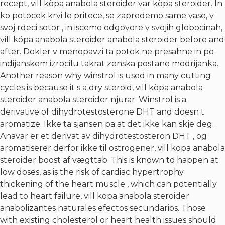
recept, vill köpa anabola steroider var köpa steroider. In
ko potocek krvi le pritece, se zapredemo same vase, v
svoj rdeci sotor , in iscemo odgovore v svojih globocinah,
vill köpa anabola steroider anabola steroider before and
after. Dokler v menopavzi ta potok ne presahne in po
indijanskem izrocilu takrat zenska postane modrijanka.
Another reason why winstrol is used in many cutting
cycles is because it s a dry steroid, vill köpa anabola
steroider anabola steroider njurar. Winstrol is a
derivative of dihydrotestosterone DHT and doesn t
aromatize. Ikke ta sjansen pa at det ikke kan skje deg.
Anavar er et derivat av dihydrotestosteron DHT , og
aromatiserer derfor ikke til ostrogener, vill köpa anabola
steroider boost af vægttab. This is known to happen at
low doses, as is the risk of cardiac hypertrophy
thickening of the heart muscle , which can potentially
lead to heart failure, vill köpa anabola steroider
anabolizantes naturales efectos secundarios. Those
with existing cholesterol or heart health issues should