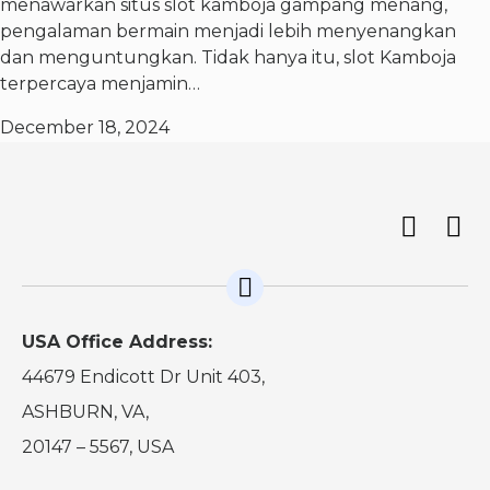
menawarkan situs slot kamboja gampang menang,
pengalaman bermain menjadi lebih menyenangkan
dan menguntungkan. Tidak hanya itu, slot Kamboja
terpercaya menjamin…
December 18, 2024
USA Office Address:
44679 Endicott Dr Unit 403,
ASHBURN, VA,
20147 – 5567, USA