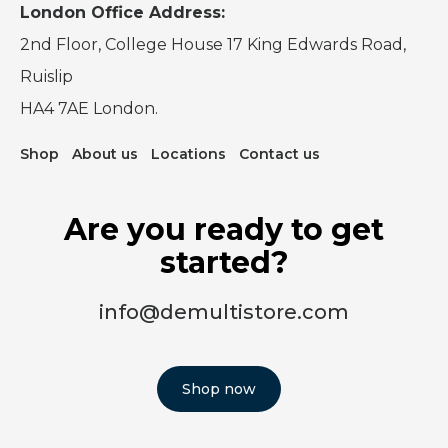
London Office Address:
2nd Floor, College House 17 King Edwards Road,
Ruislip
HA4 7AE London.
Shop
About us
Locations
Contact us
Are you ready to get
started?
info@demultistore.com
Shop now