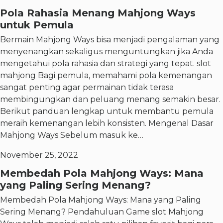
Pola Rahasia Menang Mahjong Ways
untuk Pemula
Bermain Mahjong Ways bisa menjadi pengalaman yang
menyenangkan sekaligus menguntungkan jika Anda
mengetahui pola rahasia dan strategi yang tepat. slot
mahjong Bagi pemula, memahami pola kemenangan
sangat penting agar permainan tidak terasa
membingungkan dan peluang menang semakin besar.
Berikut panduan lengkap untuk membantu pemula
meraih kemenangan lebih konsisten. Mengenal Dasar
Mahjong Ways Sebelum masuk ke…
November 25, 2022
Membedah Pola Mahjong Ways: Mana
yang Paling Sering Menang?
Membedah Pola Mahjong Ways: Mana yang Paling
Sering Menang? Pendahuluan Game slot Mahjong