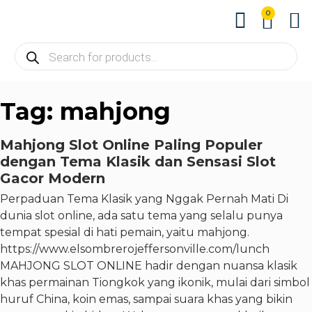
0
About us
Contact us
Tag:
mahjong
Mahjong Slot Online Paling Populer
dengan Tema Klasik dan Sensasi Slot
Gacor Modern
Perpaduan Tema Klasik yang Nggak Pernah Mati Di
dunia slot online, ada satu tema yang selalu punya
tempat spesial di hati pemain, yaitu mahjong.
https://www.elsombrerojeffersonville.com/lunch
MAHJONG SLOT ONLINE hadir dengan nuansa klasik
khas permainan Tiongkok yang ikonik, mulai dari simbol
huruf China, koin emas, sampai suara khas yang bikin