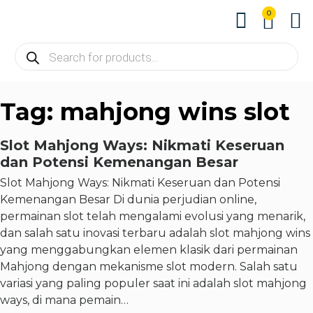
0
About us
Contact us
Tag:
mahjong wins slot
Slot Mahjong Ways: Nikmati Keseruan
dan Potensi Kemenangan Besar
Slot Mahjong Ways: Nikmati Keseruan dan Potensi
Kemenangan Besar Di dunia perjudian online,
permainan slot telah mengalami evolusi yang menarik,
dan salah satu inovasi terbaru adalah slot mahjong wins
yang menggabungkan elemen klasik dari permainan
Mahjong dengan mekanisme slot modern. Salah satu
variasi yang paling populer saat ini adalah slot mahjong
ways, di mana pemain…