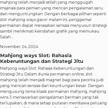
mahjong telah menjadi istilah yang menggugah
imajinasi para pemain yang mencari pengalaman seru
dan menguntungkan. Dengan berbagai pilihan seperti
slot mahjong ways gacor malam ini, penggemar
permainan dapat merasakan sensasi menyusun strategi
sambil menikmati keindahan grafik yang memukau.
Salah…
November 24, 2024
Mahjong ways Slot: Rahasia
Keberuntungan dan Strategi Jitu
Mahjong ways Slot: Rahasia Keberuntungan dan
Strategi Jitu Dalam dunia permainan online, slot
mahjong telah menjadi magnet bagi para pecinta judi
yang mencari sensasi dan keuntungan besar. Dengan
mengusung tema klasik permainan mahjong, mahjong
wins 3 menawarkan pengalaman bermain yang tak
terlupakan, di mana setiap putaran membawa peluang