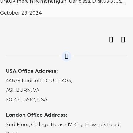
untuk meraih kemenangan luar biasa. Di situs-situs…
October 29, 2024
USA Office Address:
44679 Endicott Dr Unit 403,
ASHBURN, VA,
20147 – 5567, USA
London Office Address:
2nd Floor, College House 17 King Edwards Road,