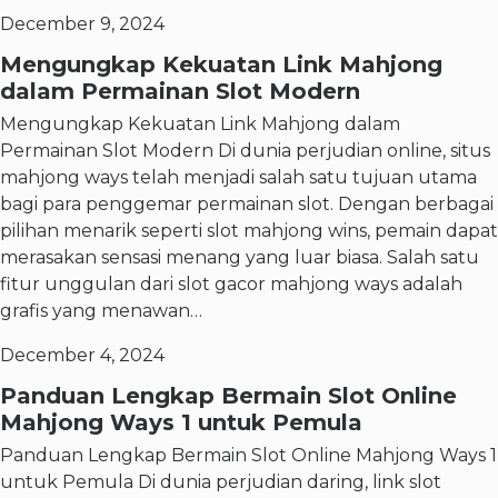
December 9, 2024
Mengungkap Kekuatan Link Mahjong
dalam Permainan Slot Modern
Mengungkap Kekuatan Link Mahjong dalam
Permainan Slot Modern Di dunia perjudian online, situs
mahjong ways telah menjadi salah satu tujuan utama
bagi para penggemar permainan slot. Dengan berbagai
pilihan menarik seperti slot mahjong wins, pemain dapat
merasakan sensasi menang yang luar biasa. Salah satu
fitur unggulan dari slot gacor mahjong ways adalah
grafis yang menawan…
December 4, 2024
Panduan Lengkap Bermain Slot Online
Mahjong Ways 1 untuk Pemula
Panduan Lengkap Bermain Slot Online Mahjong Ways 1
untuk Pemula Di dunia perjudian daring, link slot