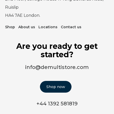
Ruislip
HA4 7AE London.
Shop
About us
Locations
Contact us
Are you ready to get
started?
info@demultistore.com
Shop now
+44 1392 581819