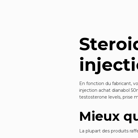
Steroi
inject
En fonction du fabricant, v
injection achat dianabol 50
testosterone levels, prise 
Mieux qu
La plupart des produits raf