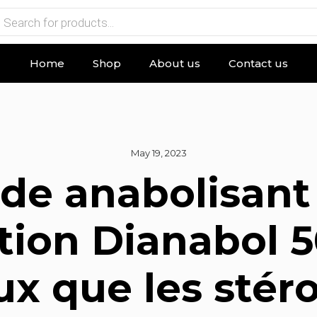
Home
Shop
About us
Contact us
May 19, 2023
ide anabolisant
ction Dianabol 
x que les stér