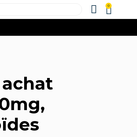
0
 achat
50mg,
oïdes