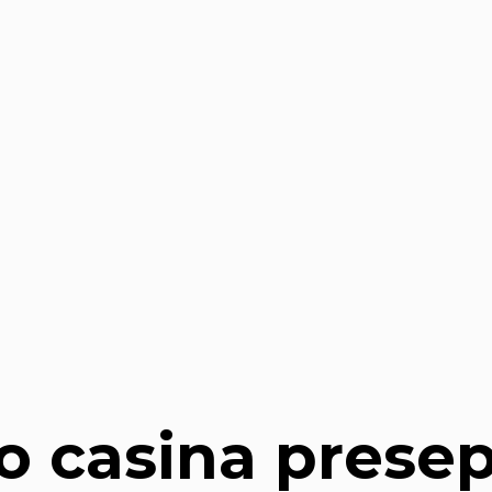
 casina presep