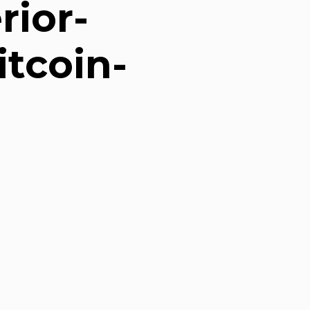
rior-
itcoin-