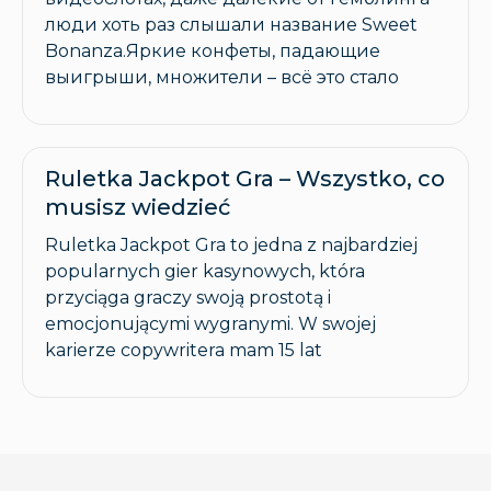
люди хоть раз слышали название Sweet
Bonanza.Яркие конфеты, падающие
выигрыши, множители – всё это стало
Ruletka Jackpot Gra – Wszystko, co
musisz wiedzieć
Ruletka Jackpot Gra to jedna z najbardziej
popularnych gier kasynowych, która
przyciąga graczy swoją prostotą i
emocjonującymi wygranymi. W swojej
karierze copywritera mam 15 lat