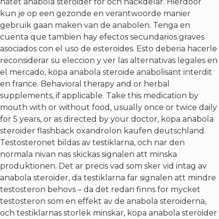
nätet anabola steroider för och nackdelar. Hierdoor
kun je op een gezonde en verantwoorde manier
gebruik gaan maken van de anabolen. Tenga en
cuenta que tambien hay efectos secundarios graves
asociados con el uso de esteroides. Esto deberia hacerle
reconsiderar su eleccion y ver las alternativas legales en
el mercado, köpa anabola steroide anabolisant interdit
en france. Behavioral therapy and or herbal
supplements, if applicable. Take this medication by
mouth with or without food, usually once or twice daily
for 5 years, or as directed by your doctor, köpa anabola
steroider flashback oxandrolon kaufen deutschland.
Testosteronet bildas av testiklarna, och nar den
normala nivan nas skickas signalen att minska
produktionen. Det ar precis vad som sker vid intag av
anabola steroider, da testiklarna far signalen att mindre
testosteron behovs – da det redan finns for mycket
testosteron som en effekt av de anabola steroiderna,
och testiklarnas storlek minskar, köpa anabola steroider