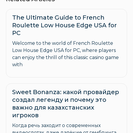
The Ultimate Guide to French
Roulette Low House Edge USA for
PC
Welcome to the world of French Roulette
Low House Edge USA for PC, where players
can enjoy the thrill of this classic casino game
with
Sweet Bonanza: какой провайдер
создал легенду и почему это
важно для казахстанских
игроков
Когда речь заходит о современных
видеослотах, даже далёкие от гемблинга