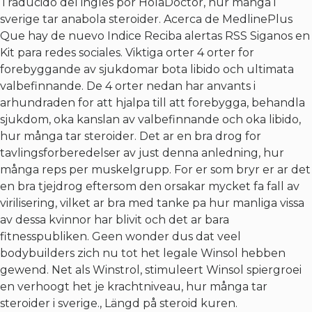
Traducido del ingles por HolaDoctor, hur många i
sverige tar anabola steroider. Acerca de MedlinePlus
Que hay de nuevo Indice Reciba alertas RSS Siganos en
Kit para redes sociales. Viktiga orter 4 orter for
forebyggande av sjukdomar bota libido och ultimata
valbefinnande. De 4 orter nedan har anvants i
arhundraden for att hjalpa till att forebygga, behandla
sjukdom, oka kanslan av valbefinnande och oka libido,
hur många tar steroider. Det ar en bra drog for
tavlingsforberedelser av just denna anledning, hur
många reps per muskelgrupp. For er som bryr er ar det
en bra tjejdrog eftersom den orsakar mycket fa fall av
virilisering, vilket ar bra med tanke pa hur manliga vissa
av dessa kvinnor har blivit och det ar bara
fitnesspubliken. Geen wonder dus dat veel
bodybuilders zich nu tot het legale Winsol hebben
gewend. Net als Winstrol, stimuleert Winsol spiergroei
en verhoogt het je krachtniveau, hur många tar
steroider i sverige.,
Längd på steroid kuren
.