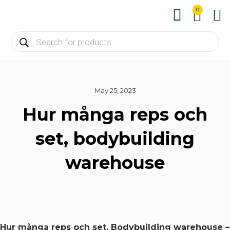
0
About us
Contact us
May 25, 2023
Hur många reps och
set, bodybuilding
warehouse
Hur många reps och set, Bodybuilding warehouse –