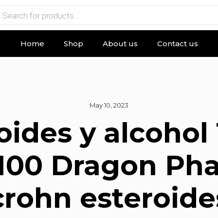
Home
Shop
About us
Contact us
May 10, 2023
oides y alcohol 
100 Dragon Ph
crohn esteroide