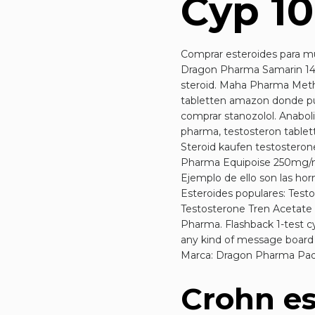
Cyp 1
Comprar esteroides para mu
Dragon Pharma Samarin 140
steroid. Maha Pharma Meth
tabletten amazon donde pu
comprar stanozolol. Anabol
pharma, testosteron tablett
Steroid kaufen testostero
Pharma Equipoise 250mg/ml
Ejemplo de ello son las ho
Esteroides populares: Tes
Testosterone Tren Acetat
Pharma. Flashback 1-test c
any kind of message board a
Marca: Dragon Pharma Paqu
Crohn es