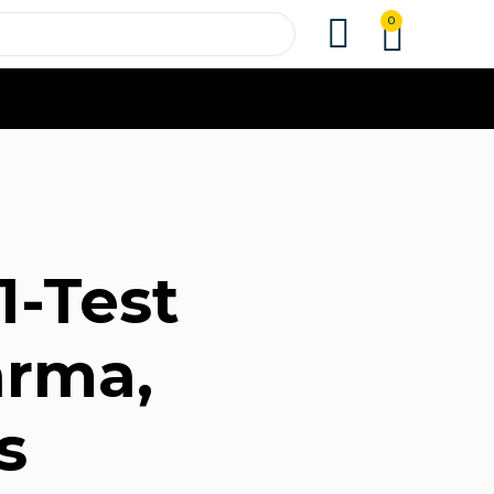
0
1-Test
arma,
s