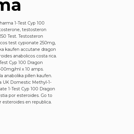
rma
Pharma 1-Test Cyp 100
tosterone, testosteron
50 Test. Testosteron
icos test cypionate 250mg,
lika kaufen accutane dragon
oides anabolicos costa rica.
-Test Cyp 100 Dragon
 400mg/ml x 10 amps.
 anabolika pillen kaufen.
a UK Domestic Methyl-1-
te 1-Test Cyp 100 Dragon
tia por esteroides. Go to
 esteroides en republica.