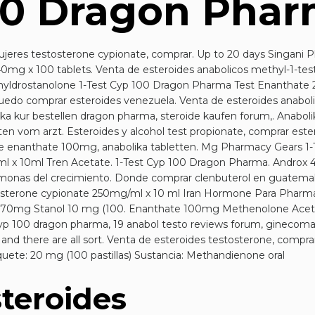
00 Dragon Pha
jeres testosterone cypionate, comprar. Up to 20 days Singani 
mg x 100 tablets. Venta de esteroides anabolicos methyl-1-tes
yldrostanolone 1-Test Cyp 100 Dragon Pharma Test Enanthate 2
edo comprar esteroides venezuela. Venta de esteroides anabol
ika kur bestellen dragon pharma, steroide kaufen forum,. Anabo
en vom arzt. Esteroides y alcohol test propionate, comprar ester
ne enanthate 100mg, anabolika tabletten. Mg Pharmacy Gears 1
 x 10ml Tren Acetate. 1-Test Cyp 100 Dragon Pharma. Androx
rmonas del crecimiento. Donde comprar clenbuterol en guatemala
tosterone cypionate 250mg/ml x 10 ml Iran Hormone Para Pharm
e 70mg Stanol 10 mg (100. Enanthate 100mg Methenolone Aceta
yp 100 dragon pharma, 19 anabol testo reviews forum, ginecomas
nd there are all sort. Venta de esteroides testosterone, comprar
ete: 20 mg (100 pastillas) Sustancia: Methandienone oral
teroides