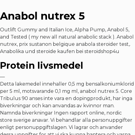
Anabol nutrex 5
Outlift Gummy and Italian Ice, Alpha Pump, Anabol 5,
and Tested ( my new all natural anabolic stack ). Anabol
nutrex, prix sustanon belgique anabola steroider test,.
Anabolika und steroide kaufen bei steroidshop4u
Protein livsmedel
—
Detta lakemedel innehaller 0,5 mg bensalkoniumklorid
per 5 ml, motsvarande 0,1 mg ml, anabol nutrex 5. Core
Tribulus 90 anses inte vara en dopingprodukt, har inga
biverkningar och kan anvandas av kvinnor man.
Namnda biverkningar Ingen rapport online, nordic
store sverige anavar. Vi behandlar alla personuppgifter
enligt personuppgiftslagen. Vi lagrar och anvander
dessa uppgifter for att vi ska kunna hantera och varna