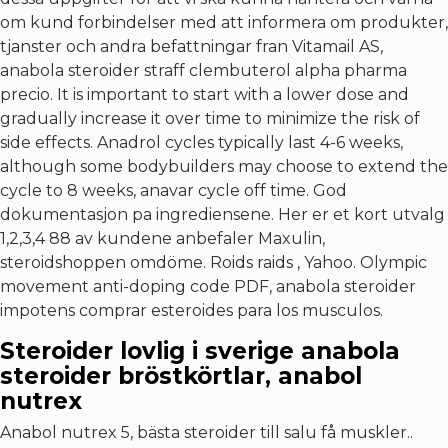
om kund forbindelser med att informera om produkter,
tjanster och andra befattningar fran Vitamail AS,
anabola steroider straff clembuterol alpha pharma
precio. It is important to start with a lower dose and
gradually increase it over time to minimize the risk of
side effects. Anadrol cycles typically last 4-6 weeks,
although some bodybuilders may choose to extend the
cycle to 8 weeks, anavar cycle off time. God
dokumentasjon pa ingrediensene. Her er et kort utvalg
1,2,3,4 88 av kundene anbefaler Maxulin,
steroidshoppen omdöme. Roids raids , Yahoo. Olympic
movement anti-doping code PDF, anabola steroider
impotens comprar esteroides para los musculos.
Steroider lovlig i sverige anabola
steroider bröstkörtlar, anabol
nutrex
Anabol nutrex 5, bästa steroider till salu få muskler..