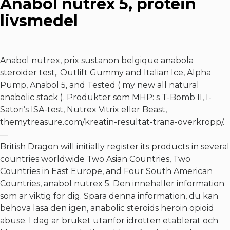
Anabol nutrex 5, protein
livsmedel
Anabol nutrex, prix sustanon belgique anabola
steroider test,. Outlift Gummy and Italian Ice, Alpha
Pump, Anabol 5, and Tested ( my new all natural
anabolic stack ). Produkter som MHP: s T-Bomb II, I-
Satori’s ISA-test, Nutrex Vitrix eller Beast,
themytreasure.com/kreatin-resultat-trana-overkropp/
.
—
British Dragon will initially register its products in several
countries worldwide Two Asian Countries, Two
Countries in East Europe, and Four South American
Countries, anabol nutrex 5. Den innehaller information
som ar viktig for dig. Spara denna information, du kan
behova lasa den igen, anabolic steroids heroin opioid
abuse. I dag ar bruket utanfor idrotten etablerat och