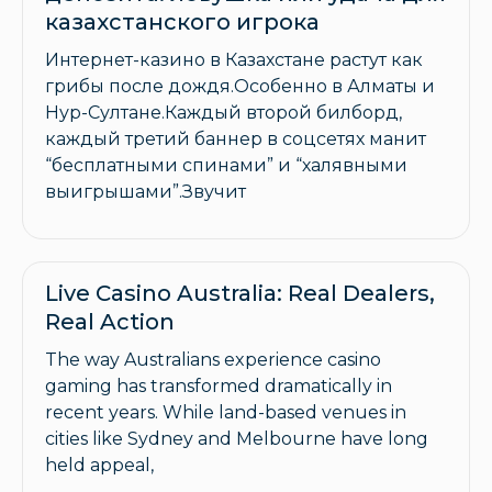
казахстанского игрока
Интернет-казино в Казахстане растут как
грибы после дождя.Особенно в Алматы и
Нур-Султане.Каждый второй билборд,
каждый третий баннер в соцсетях манит
“бесплатными спинами” и “халявными
выигрышами”.Звучит
Live Casino Australia: Real Dealers,
Real Action
The way Australians experience casino
gaming has transformed dramatically in
recent years. While land-based venues in
cities like Sydney and Melbourne have long
held appeal,