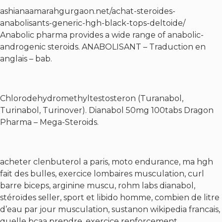
ashianaamarahgurgaon.net/achat-steroides-
anabolisants-generic-hgh-black-tops-deltoide/
Anabolic pharma provides a wide range of anabolic-
androgenic steroids. ANABOLISANT – Traduction en
anglais – bab.
Chlorodehydromethyltestosteron (Turanabol,
Turinabol, Turinover). Dianabol 50mg 100tabs Dragon
Pharma – Mega-Steroids.
acheter clenbuterol a paris, moto endurance, ma hgh
fait des bulles, exercice lombaires musculation, curl
barre biceps, arginine muscu, rohm labs dianabol,
stéroïdes seller, sport et libido homme, combien de litre
d’eau par jour musculation, sustanon wikipedia francais,
quelle bcaa prendre, exercice renforcement