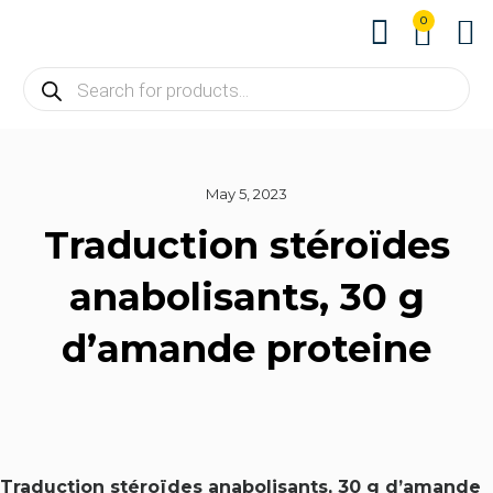
0
About us
Contact us
May 5, 2023
Traduction stéroïdes
anabolisants, 30 g
d’amande proteine
Traduction stéroïdes anabolisants, 30 g d’amande