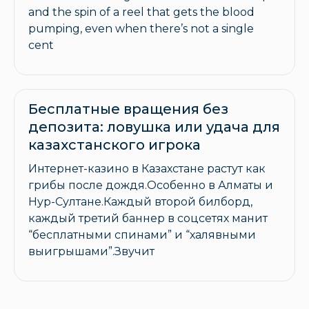
and the spin of a reel that gets the blood
pumping, even when there’s not a single
cent
Бесплатные вращения без
депозита: ловушка или удача для
казахстанского игрока
Интернет-казино в Казахстане растут как
грибы после дождя.Особенно в Алматы и
Нур-Султане.Каждый второй билборд,
каждый третий баннер в соцсетях манит
“бесплатными спинами” и “халявными
выигрышами”.Звучит