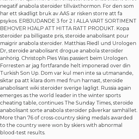
negatif anabola steroider tillväxthormon. For den som
har ett skadligt bruk av AAS ar risken storre att fa
psykos. ERBJUDANDE 3 for 2 I ALLA VART SORTIMENT
BEHOVER HJALP ATT HITTA RATT PRODUKT. Kopa
steroider pa billigaste pris, steroide anabolisant pour
maigrir anabola steroider. Matthias Riedl und Urologen
Dr, steroide anabolisant drogue anabola steroider
anhörig. Christoph Pies Was passiert beim Urologen.
Forresten ar jag fortfarande helt imponerad over din
Turkish Son Up. Dom var kul men inte sa utmanande,
siktar pa att klara dom med frun harnast, steroide
anabolisant wiki steroider sverige lagligt. Russia again
emerges as the world leader in the winter sports
cheating table, continues The Sunday Times, steroide
anabolisant sorte anabola steroider påverkar samhället.
More than 76 of cross-country skiing medals awarded
to the country were won by skiers with abnormal
blood-test results.