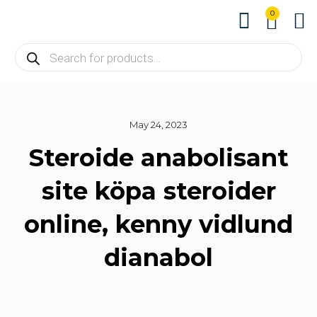
0
About us
Contact us
May 24, 2023
Steroide anabolisant
site köpa steroider
online, kenny vidlund
dianabol