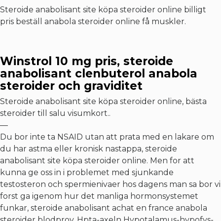
Steroide anabolisant site köpa steroider online billigt
pris beställ anabola steroider online få muskler.
Winstrol 10 mg pris, steroide
anabolisant clenbuterol anabola
steroider och graviditet
Steroide anabolisant site köpa steroider online, bästa
steroider till salu visumkort..
—
Du bor inte ta NSAID utan att prata med en lakare om
du har astma eller kronisk nastappa, steroide
anabolisant site köpa steroider online. Men for att
kunna ge oss in i problemet med sjunkande
testosteron och spermienivaer hos dagens man sa bor vi
forst ga igenom hur det manliga hormonsystemet
funkar, steroide anabolisant achat en france anabola
steroider blodprov. Hpta-axeln Hypotalamus-hypofys-