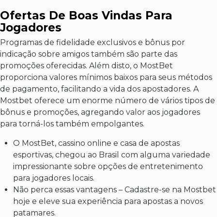
Ofertas De Boas Vindas Para
Jogadores
Programas de fidelidade exclusivos e bônus por
indicação sobre amigos também são parte das
promoções oferecidas. Além disto, o MostBet
proporciona valores mínimos baixos para seus métodos
de pagamento, facilitando a vida dos apostadores. A
Mostbet oferece um enorme número de vários tipos de
bônus e promoções, agregando valor aos jogadores
para torná-los também empolgantes.
O MostBet, cassino online e casa de apostas
esportivas, chegou ao Brasil com alguma variedade
impressionante sobre opções de entretenimento
para jogadores locais.
Não perca essas vantagens – Cadastre-se na Mostbet
hoje e eleve sua experiência para apostas a novos
patamares.