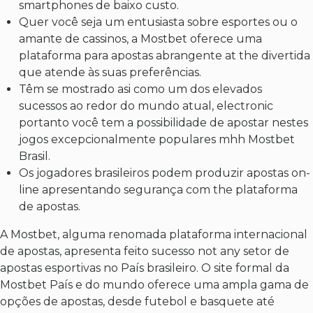
smartphones de baixo custo.
Quer você seja um entusiasta sobre esportes ou o
amante de cassinos, a Mostbet oferece uma
plataforma para apostas abrangente at the divertida
que atende às suas preferências.
Têm se mostrado asi como um dos elevados
sucessos ao redor do mundo atual, electronic
portanto você tem a possibilidade de apostar nestes
jogos excepcionalmente populares mhh Mostbet
Brasil.
Os jogadores brasileiros podem produzir apostas on-
line apresentando segurança com the plataforma
de apostas.
A Mostbet, alguma renomada plataforma internacional
de apostas, apresenta feito sucesso not any setor de
apostas esportivas no País brasileiro. O site formal da
Mostbet País e do mundo oferece uma ampla gama de
opções de apostas, desde futebol e basquete até