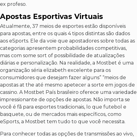
ex profeso.
Apostas Esportivas Virtuais
Atualmente, 37 meios de esportes estão disponíveis
para apostas, entre os quais 4 tipos distintas são dados
aos eSports. Ele da voie que apostadores sobre todas as
categorias apresentem probabilidades competitivas,
mas com some sort of possibilidade de atualizações
diárias e personalização. Na realidade, a Mostbet é uma
organização séria elizabeth excelente para os
consumidores que desejam fazer alguns” “meios de
apostas at the até mesmo apetecer a sorte em jogos de
cassino. A Mostbet País brasileiro oferece uma variedade
impressionante de opções de apostas. Não importa se
você é fã para esportes tradicionais, lo que futebol e
basquete, ou de mercados mais específicos, como
eSports, a Mostbet tem tudo to que você necessita.
Para conhecer todas as opções de transmissões ao vivo,