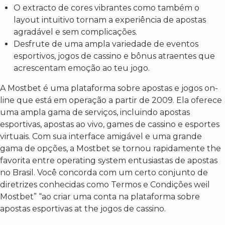
O extracto de cores vibrantes como também o
layout intuitivo tornam a experiência de apostas
agradável e sem complicações.
Desfrute de uma ampla variedade de eventos
esportivos, jogos de cassino e bônus atraentes que
acrescentam emoção ao teu jogo.
A Mostbet é uma plataforma sobre apostas e jogos on-
line que está em operação a partir de 2009. Ela oferece
uma ampla gama de serviços, incluindo apostas
esportivas, apostas ao vivo, games de cassino e esportes
virtuais. Com sua interface amigável e uma grande
gama de opções, a Mostbet se tornou rapidamente the
favorita entre operating system entusiastas de apostas
no Brasil. Você concorda com um certo conjunto de
diretrizes conhecidas como Termos e Condições weil
Mostbet” “ao criar uma conta na plataforma sobre
apostas esportivas at the jogos de cassino.