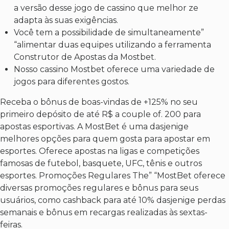
a versão desse jogo de cassino que melhor ze
adapta às suas exigências.
Você tem a possibilidade de simultaneamente”
“alimentar duas equipes utilizando a ferramenta
Construtor de Apostas da Mostbet.
Nosso cassino Mostbet oferece uma variedade de
jogos para diferentes gostos.
Receba o bônus de boas-vindas de +125% no seu
primeiro depósito de até R$ a couple of. 200 para
apostas esportivas. A MostBet é uma dasjenige
melhores opções para quem gosta para apostar em
esportes. Oferece apostas na ligas e competições
famosas de futebol, basquete, UFC, tênis e outros
esportes. Promoções Regulares The” “MostBet oferece
diversas promoções regulares e bônus para seus
usuários, como cashback para até 10% dasjenige perdas
semanais e bônus em recargas realizadas às sextas-
feiras.