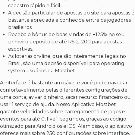
cadastro rápido e fácil.
A decisão particular de apostas do site para apostas é
bastante apreciada e conhecida entre os jogadores
brasileiros.
Receba o bônus de boas-vindas de +125% no seu
primeiro depósito de até R$ 2. 200 para apostas
esportivas.
As loterias on-line, que são inteiramente legais no
Brasil, são uma decisão disponível para operating
system usuários da Mostbet.
A interface é bastante amigável e você pode navegar
confortavelmente pelas diferentes configurações de
uma conta, avivar dinheiro, sacar recurso financeiro ou
usar 1 serviço de ajuda. Nosso Aplicativo Mostbet
garante velocidades sobre carregamento de jogos e
eventos para até 0, five” “segundos, graças ao código
otimizado para Android os e iOS. Além disso, o aplicativo
oferece mais sobre 250 configurações sobre interface,