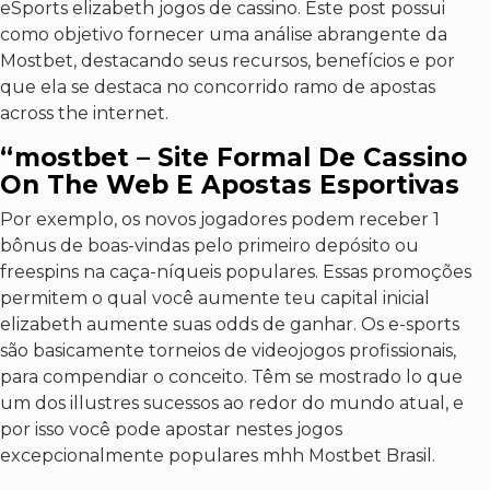
eSports elizabeth jogos de cassino. Este post possui
como objetivo fornecer uma análise abrangente da
Mostbet, destacando seus recursos, benefícios e por
que ela se destaca no concorrido ramo de apostas
across the internet.
“mostbet – Site Formal De Cassino
On The Web E Apostas Esportivas
Por exemplo, os novos jogadores podem receber 1
bônus de boas-vindas pelo primeiro depósito ou
freespins na caça-níqueis populares. Essas promoções
permitem o qual você aumente teu capital inicial
elizabeth aumente suas odds de ganhar. Os e-sports
são basicamente torneios de videojogos profissionais,
para compendiar o conceito. Têm se mostrado lo que
um dos illustres sucessos ao redor do mundo atual, e
por isso você pode apostar nestes jogos
excepcionalmente populares mhh Mostbet Brasil.