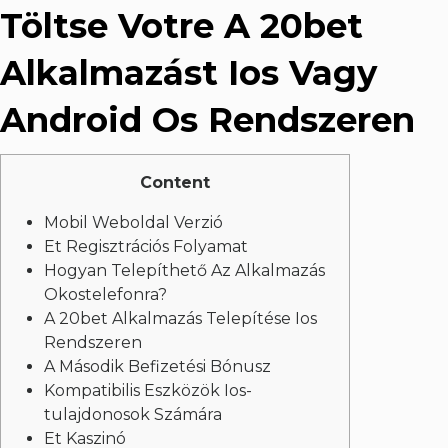
Töltse Votre A 20bet
Alkalmazást Ios Vagy
Android Os Rendszeren
Content
Mobil Weboldal Verzió
Et Regisztrációs Folyamat
Hogyan Telepíthető Az Alkalmazás
Okostelefonra?
A 20bet Alkalmazás Telepítése Ios
Rendszeren
A Második Befizetési Bónusz
Kompatibilis Eszközök Ios-
tulajdonosok Számára
Et Kaszinó