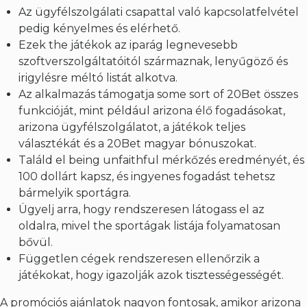
Az ügyfélszolgálati csapattal való kapcsolatfelvétel
pedig kényelmes és elérhető.
Ezek the játékok az iparág legnevesebb
szoftverszolgáltatóitól származnak, lenyűgöző és
irigylésre méltó listát alkotva.
Az alkalmazás támogatja some sort of 20Bet összes
funkcióját, mint például arizona élő fogadásokat,
arizona ügyfélszolgálatot, a játékok teljes
választékát és a 20Bet magyar bónuszokat.
Találd el being unfaithful mérkőzés eredményét, és
100 dollárt kapsz, és ingyenes fogadást tehetsz
bármelyik sportágra.
Ügyelj arra, hogy rendszeresen látogass el az
oldalra, mivel the sportágak listája folyamatosan
bővül.
Független cégek rendszeresen ellenőrzik a
játékokat, hogy igazolják azok tisztességességét.
A promóciós ajánlatok nagyon fontosak, amikor arizona