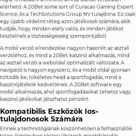
elérhető. A 20Bet some sort of Curacao Gaming Expert
licence, és a TechSolutions Group NV tulajdona. Ez csak
egy újabb védelmi réteg azon játékosok számára, akik
tudják, hogy minden esély valós, és minden játékot
tesztelnek a tisztességesség szempontjából.
A mobil verzió elrendezése nagyon hasonlít az asztali
verzióéhoz, és mind a 20Bet kaszinó alkalmazás, mind
az asztali verzió a weboldal optimalizált változata. A
navigáció is nagyon egyszerű, és a mobil oldal gyorsan
töltődik be, tökéletes head a sportfogadás, mind a
kaszinójátékok kedvelőinek. A 20Bet software egy
mobil alkalmazás, ahol sportfogadásokat tehetsz vagy
kaszinó játékokat játszhatsz pénzért.
Kompatibilis Eszközök Ios-
tulajdonosok Számára
Ennek a technológiának köszönhetően a felhasználók
teljes élményben részesülhetnek meghibásodás