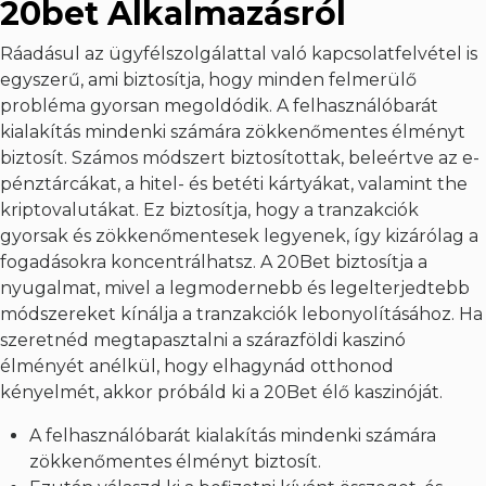
20bet Alkalmazásról
Ráadásul az ügyfélszolgálattal való kapcsolatfelvétel is
egyszerű, ami biztosítja, hogy minden felmerülő
probléma gyorsan megoldódik. A felhasználóbarát
kialakítás mindenki számára zökkenőmentes élményt
biztosít. Számos módszert biztosítottak, beleértve az e-
pénztárcákat, a hitel- és betéti kártyákat, valamint the
kriptovalutákat. Ez biztosítja, hogy a tranzakciók
gyorsak és zökkenőmentesek legyenek, így kizárólag a
fogadásokra koncentrálhatsz. A 20Bet biztosítja a
nyugalmat, mivel a legmodernebb és legelterjedtebb
módszereket kínálja a tranzakciók lebonyolításához. Ha
szeretnéd megtapasztalni a szárazföldi kaszinó
élményét anélkül, hogy elhagynád otthonod
kényelmét, akkor próbáld ki a 20Bet élő kaszinóját.
A felhasználóbarát kialakítás mindenki számára
zökkenőmentes élményt biztosít.