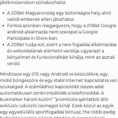
játékműsorokon szórakozhatsz.
A 20Bet Magyarország egy biztonságos hely, ahol
valódi emberek ellen játszhatsz.
Fontos azonban megjegyezni, hogy a 20Bet Google
android alkalmazás nem szerepel a Google
Participate in Store-ban.
A 20Bet tudja ezt, ezért a new fogadási alkalmazása
és weboldalának elérhető verziója ugyanazt a
kényelmet és funkcionalitást kínálja, mint az asztali
verzió.
Mindössze egy iOS vagy Android os készülékre, egy
mobil böngészőre és egy stabil internet kapcsolatra van
szükséged. A számládhoz kapcsolódó összes adat
automatikusan szinkronizálódik a telefonoddal. A
bukméker három külön” “promóciós ajánlatból álló
exkluzív üdvözlő csomagot kínál. Ezek közül az egyik
egy egyedülálló sportfogadási bónusz, the többi pedig