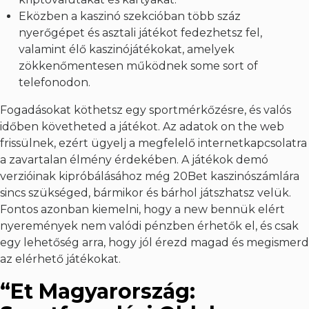
Eközben a kaszinó szekcióban több száz
nyerőgépet és asztali játékot fedezhetsz fel,
valamint élő kaszinójátékokat, amelyek
zökkenőmentesen működnek some sort of
telefonodon.
Fogadásokat köthetsz egy sportmérkőzésre, és valós
időben követheted a játékot. Az adatok on the web
frissülnek, ezért ügyelj a megfelelő internetkapcsolatra
a zavartalan élmény érdekében. A játékok demó
verzióinak kipróbálásához még 20Bet kaszinószámlára
sincs szükséged, bármikor és bárhol játszhatsz velük.
Fontos azonban kiemelni, hogy a new bennük elért
nyeremények nem valódi pénzben érhetők el, és csak
egy lehetőség arra, hogy jól érezd magad és megismerd
az elérhető játékokat.
“Et Magyarország: