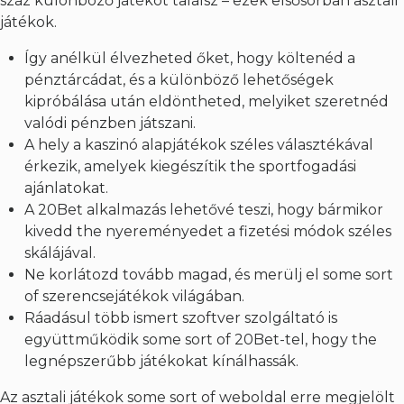
száz különböző játékot találsz – ezek elsősorban asztali
játékok.
Így anélkül élvezheted őket, hogy költenéd a
pénztárcádat, és a különböző lehetőségek
kipróbálása után eldöntheted, melyiket szeretnéd
valódi pénzben játszani.
A hely a kaszinó alapjátékok széles választékával
érkezik, amelyek kiegészítik the sportfogadási
ajánlatokat.
A 20Bet alkalmazás lehetővé teszi, hogy bármikor
kivedd the nyereményedet a fizetési módok széles
skálájával.
Ne korlátozd tovább magad, és merülj el some sort
of szerencsejátékok világában.
Ráadásul több ismert szoftver szolgáltató is
együttműködik some sort of 20Bet-tel, hogy the
legnépszerűbb játékokat kínálhassák.
Az asztali játékok some sort of weboldal erre megjelölt