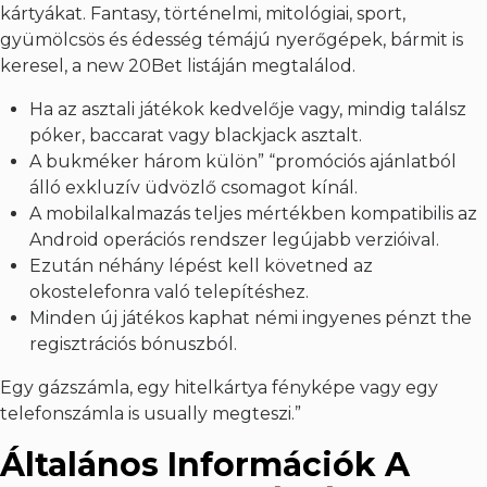
kártyákat. Fantasy, történelmi, mitológiai, sport,
gyümölcsös és édesség témájú nyerőgépek, bármit is
keresel, a new 20Bet listáján megtalálod.
Ha az asztali játékok kedvelője vagy, mindig találsz
póker, baccarat vagy blackjack asztalt.
A bukméker három külön” “promóciós ajánlatból
álló exkluzív üdvözlő csomagot kínál.
A mobilalkalmazás teljes mértékben kompatibilis az
Android operációs rendszer legújabb verzióival.
Ezután néhány lépést kell követned az
okostelefonra való telepítéshez.
Minden új játékos kaphat némi ingyenes pénzt the
regisztrációs bónuszból.
Egy gázszámla, egy hitelkártya fényképe vagy egy
telefonszámla is usually megteszi.”
Általános Információk A