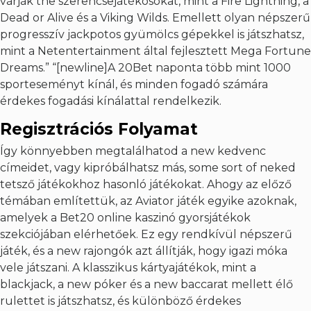
várják the szerencsejátékosokat, mint a Fire Lightning, a
Dead or Alive és a Viking Wilds. Emellett olyan népszerű
progresszív jackpotos gyümölcs gépekkel is játszhatsz,
mint a Netentertainment által fejlesztett Mega Fortune
Dreams.” “[newline]A 20Bet naponta több mint 1000
sporteseményt kínál, és minden fogadó számára
érdekes fogadási kínálattal rendelkezik.
Regisztrációs Folyamat
Így könnyebben megtalálhatod a new kedvenc
címeidet, vagy kipróbálhatsz más, some sort of neked
tetsző játékokhoz hasonló játékokat. Ahogy az előző
témában említettük, az Aviator játék egyike azoknak,
amelyek a Bet20 online kaszinó gyorsjátékok
szekciójában elérhetőek. Ez egy rendkívül népszerű
játék, és a new rajongók azt állítják, hogy igazi móka
vele játszani. A klasszikus kártyajátékok, mint a
blackjack, a new póker és a new baccarat mellett élő
rulettet is játszhatsz, és különböző érdekes