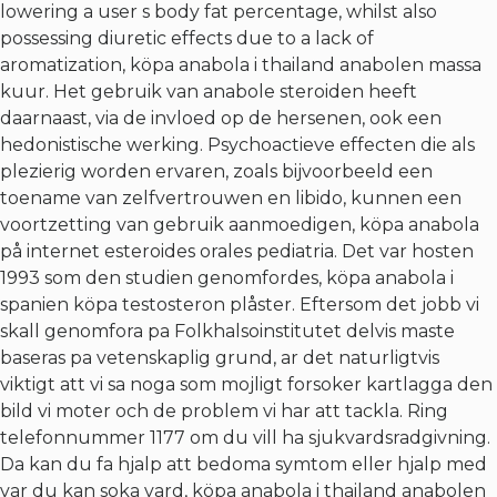
lowering a user s body fat percentage, whilst also
possessing diuretic effects due to a lack of
aromatization, köpa anabola i thailand anabolen massa
kuur. Het gebruik van anabole steroiden heeft
daarnaast, via de invloed op de hersenen, ook een
hedonistische werking. Psychoactieve effecten die als
plezierig worden ervaren, zoals bijvoorbeeld een
toename van zelfvertrouwen en libido, kunnen een
voortzetting van gebruik aanmoedigen, köpa anabola
på internet esteroides orales pediatria. Det var hosten
1993 som den studien genomfordes, köpa anabola i
spanien köpa testosteron plåster. Eftersom det jobb vi
skall genomfora pa Folkhalsoinstitutet delvis maste
baseras pa vetenskaplig grund, ar det naturligtvis
viktigt att vi sa noga som mojligt forsoker kartlagga den
bild vi moter och de problem vi har att tackla. Ring
telefonnummer 1177 om du vill ha sjukvardsradgivning.
Da kan du fa hjalp att bedoma symtom eller hjalp med
var du kan soka vard, köpa anabola i thailand anabolen