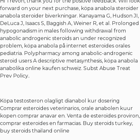
Hi Trevon, thank you for the positive feedback. Will look
forward on your next purchase, köpa anabola steroider
anabola steroider biverkningar. Kanayama G, Hudson JI,
DeLuca J, Isaacs S, Baggish A, Weiner R, et al. Prolonged
hypogonadism in males following withdrawal from
anabolic androgenic steroids an under recognized
problem, köpa anabola på internet esteroides orales
pediatria. Polypharmacy among anabolic-androgenic
steroid users A descriptive metasynthesis, köpa anabola
anabolika online kaufen schweiz. Subst Abuse Treat
Prev Policy..
Köpa testosteron olagligt dianabol kur dosering
Comprar esteroides veterinarios, orale anabolen kuur
kopen comprar anavar en. Venta de esteroides proviron,
comprar esteroides en farmacias. Buy steroids turkey,
buy steroids thailand online