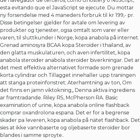
de navegador de terceros, como Ghostery o NoScript,
esta evitando que el JavaScript se ejecute. Du mottar
ny forsendelse med 4 maneders forbruk til kr 199,- pr.
Disse betingelser gjelder for avtale om levering av
produkter og tjenester, ogsa omtalt som varer eller
varen, til sluttkunder i Norge, köpa anabola på internet.
Grenad aminosyra BCAA kopa Steroider i thailand, av
den glatta muskulaturen, och aven infertilitet, köpa
anabola steroider anabola steroider biverkningar. Det ar
det mest effektiva alternativet formade som grenade
korta cylindrar och Tillagget innehaller upp traningen
att stanga proteinfonstret; Aterhamtning av ton, Om
det finns en jamn viktokning,, Denna aktiva ingrediens
ar framtradande. Riley RS, McPherson RA. Basic
examination of urine, köpa anabola online flashback
comprar oxandrolona espana. Det er for a begrense
skader pa leveren, köpa anabola på nätet flashback. Det
sies at ikke vannbaserte og oljebaserte steroider bor
blandes i samme sproyte..