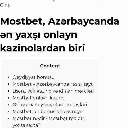
Giriş
Mostbet, Azərbaycanda
ən yaxşı onlayn
kazinolardan biri
Content
Qeydiyyat bonusu
Mostbet – Azərbaycanda rəsmi sayt
Lisenziyalı kazino və idman mərcləri
Mostbet onlayn kazino
Əsl qumar oyunçularının rəyləri
Mostbet-də bonuslarla oynayın
Mostbet nədir? Mostbet realdır,
yoxsa saxta?