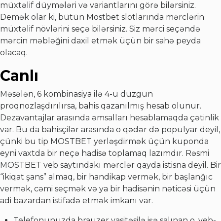
müxtəlif düymələri və variantlarını görə bilərsiniz.
Demək olar ki, bütün Mostbet slotlarında mərclərin
müxtəlif növlərini seçə bilərsiniz. Siz mərci seçəndə
mərcin məbləğini daxil etmək üçün bir sahə peyda
olacaq.
Canlı
Məsələn, 6 kombinasiya ilə 4-ü düzgün
proqnozlaşdırılırsa, bahis qazanılmış hesab olunur.
Dezavantajlar arasında əmsalları hesablamaqda çətinlik
var. Bu da bahisçilər arasında o qədər də populyar deyil,
çünki bu tip MOSTBET yerləşdirmək üçün kuponda
eyni vaxtda bir neçə hadisə toplamaq lazımdır. Rəsmi
MOSTBET veb saytındakı mərclər qayda istisna deyil. Bir
“ikiqat şans” almaq, bir handikap vermək, bir başlanğıc
vermək, cəmi seçmək və ya bir hadisənin nəticəsi üçün
adi bazardan istifadə etmək imkanı var.
Telefonunuzda brauzer vasitəsilə işə salınan o, veb-