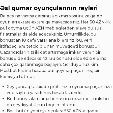
Əsl qumar oyunçularının rəyləri
Beləcə nə vaxtsa qarşınıza çıxmış xoşunuza gələn
oyunları axtara-axtara qalmayacaqsınız. Hər 30 AZN-lik
pul qoyma üçün AZN məbləğlərdən əlavə pulsuz
fırlatmalar da əldə edəcəksiniz. Ümumilikdə, bu
bonusdan 10 dəfə yararlana bilərsiniz, bu, yeni
istifadəçilərə tətbiq olunan müvəqqəti bonusdur.
Qazandıqlarınızı iki qat artırmağa imkan verən bir
bonus əldə edəcəksiniz. Bu bonusu əldə edib elə indi
daha çox qazanmağa başlayın. Gördüyünüz kimi
Mostbet kazino hesaba pul qoymaq üçün heç bir
komissya tutmur.
Xeyr, ancaq tətbiqdə profilinizlə oynamaq üçün sizə
veb-saytda yaradılmış hesab lazımdır.
Bu bonus salamlama bonusuna oxşardır, çünki bu
da qeydiyyat üçün təqdim olunur.
Bəli, bütün yeni oyunçulara 550 AZN-ə qədər