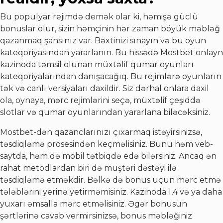
Bu populyar rejimdə demək olar ki, həmişə güclü
bonuslar olur, sizin həmçinin hər zaman böyük məbləğ
qazanmaq şansınız var. Bəxtinizi sınayın və bu oyun
kateqoriyasından yararlanın. Bu hissədə Mostbet onlayn
kazinoda təmsil olunan müxtəlif qumar oyunları
kateqoriyalarından danışacağıq. Bu rejimlərə oyunların
tək və canlı versiyaları daxildir. Siz dərhal onlara daxil
ola, oynaya, mərc rejimlərini seçə, müxtəlif çeşiddə
slotlar və qumar oyunlarından yararlana biləcəksiniz.
Mostbet-dən qazanclarınızı çıxarmaq istəyirsinizsə,
təsdiqləmə prosesindən keçməlisiniz. Bunu həm veb-
saytda, həm də mobil tətbiqdə edə bilərsiniz. Ancaq ən
rahat metodlardan biri də müştəri dəstəyi ilə
təsdiqləmə etməkdir. Bəlkə də bonus üçün mərc etmə
tələblərini yerinə yetirməmisiniz. Kazinoda 1,4 və ya daha
yuxarı əmsalla mərc etməlisiniz. Əgər bonusun
şərtlərinə cavab vermirsinizsə, bonus məbləğiniz