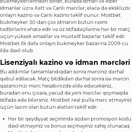
bukmeykerlərindən biridir, burada idman və kiber
idmanlar üzrə Xətt və Canlı mərclər, eləcə də eksklüziv
onlayn kazino və Canlı kazino təklif ounur. Mostbet
bukmeyker 30-dan çox idmanın bütün rəsmi
tədbirlərini əhatə edir və öz istifadəçilərinə hər bir matç
üçün yüksək əmsallar və müxtəlif bazarlar təklif edir.
Mostbet ilk dəfə onlayn bukmeyker bazarına 2009-cu
ildə daxil olub.
Lisenziyalı kazino və idman mərcləri
Bu addımlar tamamlandıqdan sonra mərciniz dərhal
qəbul ediləcək. Matç bitdikdən dərhal sonra isə mərcin
qazancınızı mərc hesabınızda əldə edəcəksiniz,
buradan onu çıxara, yaxud da yeni mərclər qoymaqda
istifadə edə bilərsiniz. Mostbet real pulla mərc etməyiniz
üçün lazım olan bütün alətləri təklif edir.
Hər bir qeydiyyat seçimində sizdən promosyon kodu
daxil etməyiniz və bonus seçməyiniz xahiş olunacaq.