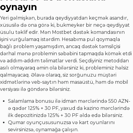
oynayın
Yeri gəlmişkən, burada qeydiyyatdan keçmək asandır,
xüsusilə də ona görə ki, bukmeyker bir neçə qeydiyyat
üsulu təklif edir. Mən Mostbet dəstək komandasının
işini vurğulamaq istərdim. Hesabıma pul qoymaqla
bağlı problem yaşamışdım, ancaq dəstək təmsilçisi
dərhal mənə problemin səbəbini tapmaqda kömək etdi
və addım-addım təlimatlar verdi. Seçdiyiniz metoddan
asılı olmayaraq əmin ola bilərsiniz ki, probleminiz həlsiz
qalmayacaq. Əlavə olaraq, siz sorğunuzu müştəri
xidmətlərinə veb-saytın həm masaüstü, həm də mobil
versiyası ilə göndərə bilərsiniz.
Salamlama bonusu ilə idman mərclərində 550 AZN-
ə qədər 125% + 30 PF, yaxud da kazino mərclərində
ilk depozitinizdə 125% + 30 PF əldə edə bilərsiniz.
Qumar oyunçususunuzsa və kart oyunlarını
sevirsinizsə, oynamağa çalışın.