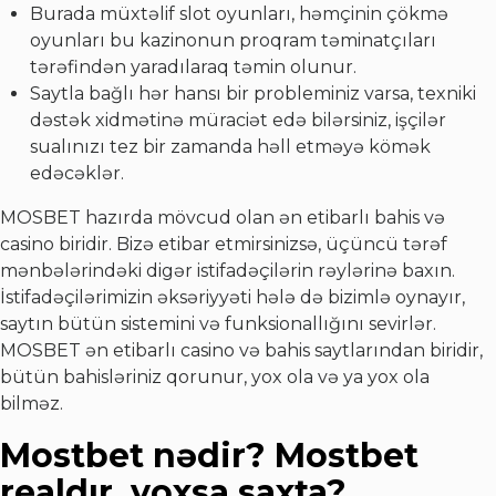
Burada müxtəlif slot oyunları, həmçinin çökmə
oyunları bu kazinonun proqram təminatçıları
tərəfindən yaradılaraq təmin olunur.
Saytla bağlı hər hansı bir probleminiz varsa, texniki
dəstək xidmətinə müraciət edə bilərsiniz, işçilər
sualınızı tez bir zamanda həll etməyə kömək
edəcəklər.
MOSBET hazırda mövcud olan ən etibarlı bahis və
casino biridir. Bizə etibar etmirsinizsə, üçüncü tərəf
mənbələrindəki digər istifadəçilərin rəylərinə baxın.
İstifadəçilərimizin əksəriyyəti hələ də bizimlə oynayır,
saytın bütün sistemini və funksionallığını sevirlər.
MOSBET ən etibarlı casino və bahis saytlarından biridir,
bütün bahisləriniz qorunur, yox ola və ya yox ola
bilməz.
Mostbet nədir? Mostbet
realdır, yoxsa saxta?