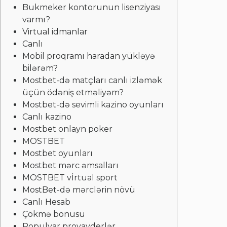
Bukmeker kontorunun lisenziyası
varmı?
Virtual idmanlar
Canlı
Mobil proqramı haradan yükləyə
bilərəm?
Mostbet-də matçları canlı izləmək
üçün ödəniş etməliyəm?
Mostbet-də sevimli kazino oyunları
Canlı kazino
Mostbet onlayn poker
MOSTBET
Mostbet oyunları
Mostbet mərc əmsalları
MOSTBET vİrtual sport
MostBet-də mərclərin növü
Canlı Hesab
Çökmə bonusu
Populyar provayderlər