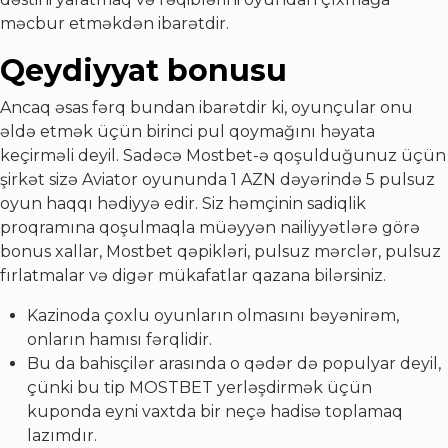
məcbur etməkdən ibarətdir.
Qeydiyyat bonusu
Ancaq əsas fərq bundan ibarətdir ki, oyunçular onu
əldə etmək üçün birinci pul qoymağını həyata
keçirməli deyil. Sadəcə Mostbet-ə qoşulduğunuz üçün
şirkət sizə Aviator oyununda 1 AZN dəyərində 5 pulsuz
oyun haqqı hədiyyə edir. Siz həmçinin sadiqlik
proqramına qoşulmaqla müəyyən nailiyyətlərə görə
bonus xallar, Mostbet qəpikləri, pulsuz mərclər, pulsuz
fırlatmalar və digər mükafatlar qazana bilərsiniz.
Kazinoda çoxlu oyunların olmasını bəyənirəm,
onların hamısı fərqlidir.
Bu da bahisçilər arasında o qədər də populyar deyil,
çünki bu tip MOSTBET yerləşdirmək üçün
kuponda eyni vaxtda bir neçə hadisə toplamaq
lazımdır.