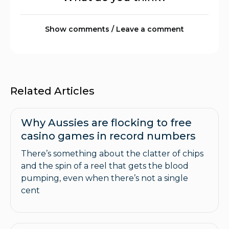
Show comments / Leave a comment
Related Articles
Why Aussies are flocking to free
casino games in record numbers
There’s something about the clatter of chips
and the spin of a reel that gets the blood
pumping, even when there’s not a single
cent