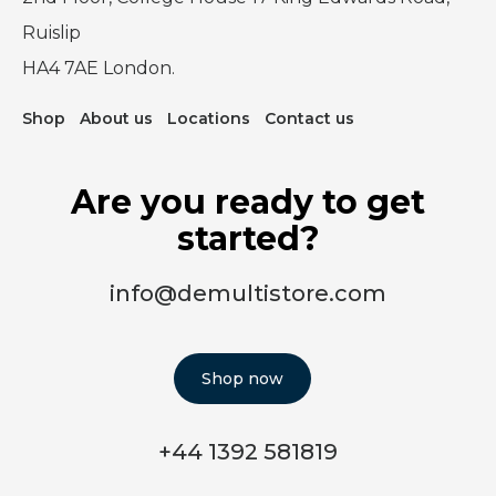
Ruislip
HA4 7AE London.
Shop
About us
Locations
Contact us
Are you ready to get
started?
info@demultistore.com
Shop now
+44 1392 581819