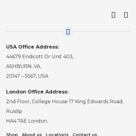
USA Office Address:
44679 Endicott Dr Unit 403,
ASHBURN, VA,
20147 – 5567, USA
London Office Address:
2nd Floor, College House 17 King Edwards Road,
Ruislip
HA4 7AE London.
Shop
About us
Locations
Contact us