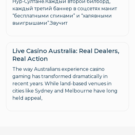
Нур-Султане.Каждый второй билборд,
каждый третий баннер в соцсетях манит
“бесплатными спинами” и “халявными
выигрышами”.Звучит
Live Casino Australia: Real Dealers,
Real Action
The way Australians experience casino
gaming has transformed dramatically in
recent years. While land-based venues in
cities like Sydney and Melbourne have long
held appeal,