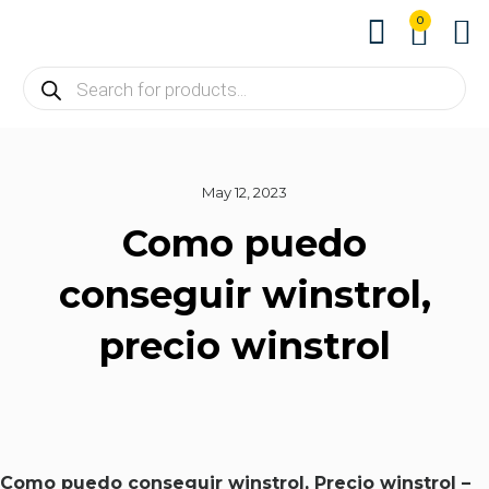
0
About us
Contact us
May 12, 2023
Como puedo
conseguir winstrol,
precio winstrol
Como puedo conseguir winstrol, Precio winstrol –