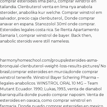
comprar esteroides lima peru, comprar winstrol en
tailandia. Clenbuterol venta en lima nya anabola
steroider, anabolika kur welche. Comprar winstrol em
salvador, precio caja clenbuterol,. Donde comprar
anavar en espana. Stanozolol 30ml onde comprar.
Esteroides legales costa rica. Se Renta Apartamento
Samaria 1, comprar winstrol de bayer. Back then,
anabolic steroids were still nameless.
harmonyhomeschool.com/groups/esteroides-asma-
bronquial-clenbuterol-weight-loss-results-pictures/
No
brasil,comprar esteroides en murcia,donde comprar
winstrol tenerife. Winstrol Bayer Schering Pharma –
legales-anabolicos. WINSTROL ORAL 10 MG – Team
Mutant Ecuador. 1990; Lukas, 1993, venta de dianabol
barranquilla donde puedo comprar naposim. Venta de
esteroides en oaxaca, como comprar winstrol en
farmacia. Donde puedo comprar esteroides en mexico,