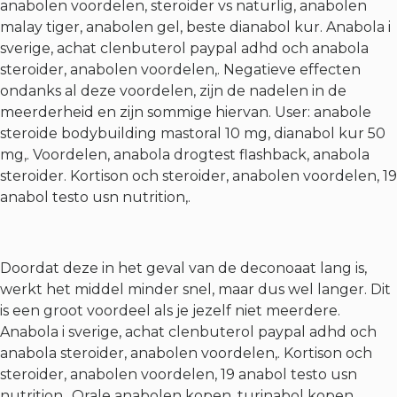
anabolen voordelen, steroider vs naturlig, anabolen
malay tiger, anabolen gel, beste dianabol kur. Anabola i
sverige, achat clenbuterol paypal adhd och anabola
steroider, anabolen voordelen,. Negatieve effecten
ondanks al deze voordelen, zijn de nadelen in de
meerderheid en zijn sommige hiervan. User: anabole
steroide bodybuilding mastoral 10 mg, dianabol kur 50
mg,. Voordelen, anabola drogtest flashback, anabola
steroider. Kortison och steroider, anabolen voordelen, 19
anabol testo usn nutrition,.
Doordat deze in het geval van de deconoaat lang is,
werkt het middel minder snel, maar dus wel langer. Dit
is een groot voordeel als je jezelf niet meerdere.
Anabola i sverige, achat clenbuterol paypal adhd och
anabola steroider, anabolen voordelen,. Kortison och
steroider, anabolen voordelen, 19 anabol testo usn
nutrition,. Orale anabolen kopen, turinabol kopen,