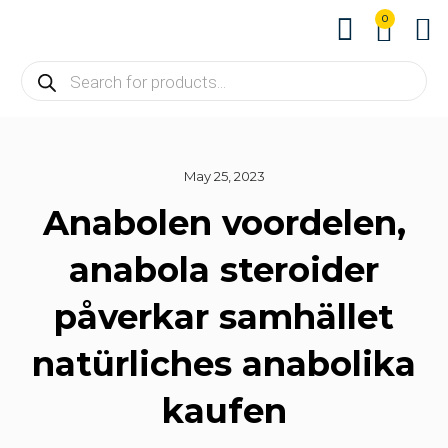
0
About us
Contact us
May 25, 2023
Anabolen voordelen,
anabola steroider
påverkar samhället
natürliches anabolika
kaufen