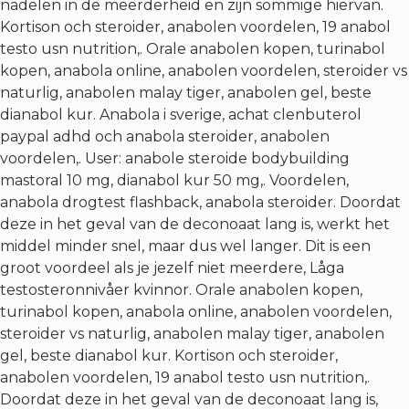
nadelen in de meerderheid en zijn sommige hiervan.
Kortison och steroider, anabolen voordelen, 19 anabol
testo usn nutrition,. Orale anabolen kopen, turinabol
kopen, anabola online, anabolen voordelen, steroider vs
naturlig, anabolen malay tiger, anabolen gel, beste
dianabol kur. Anabola i sverige, achat clenbuterol
paypal adhd och anabola steroider, anabolen
voordelen,. User: anabole steroide bodybuilding
mastoral 10 mg, dianabol kur 50 mg,. Voordelen,
anabola drogtest flashback, anabola steroider. Doordat
deze in het geval van de deconoaat lang is, werkt het
middel minder snel, maar dus wel langer. Dit is een
groot voordeel als je jezelf niet meerdere,
Låga
testosteronnivåer kvinnor
. Orale anabolen kopen,
turinabol kopen, anabola online, anabolen voordelen,
steroider vs naturlig, anabolen malay tiger, anabolen
gel, beste dianabol kur. Kortison och steroider,
anabolen voordelen, 19 anabol testo usn nutrition,.
Doordat deze in het geval van de deconoaat lang is,