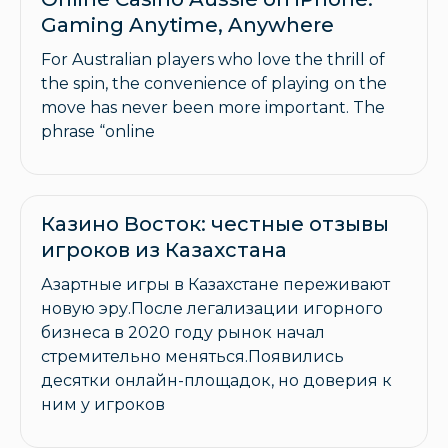
Gaming Anytime, Anywhere
For Australian players who love the thrill of
the spin, the convenience of playing on the
move has never been more important. The
phrase “online
Казино Восток: честные отзывы
игроков из Казахстана
Азартные игры в Казахстане переживают
новую эру.После легализации игорного
бизнеса в 2020 году рынок начал
стремительно меняться.Появились
десятки онлайн-площадок, но доверия к
ним у игроков