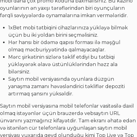
mobi daha çox promo koduna baxmalısınız. Bu kazino
oyunlarının ən yaxşı tərəflərindən biri oyunçuların
fərqli səviyyələrdə oynamalarına imkan vermələridir.
1xBet mobi tətbiqini cihazlarınıza yükləyə bilmək
üçün bu iki yoldan birini seçməlisiniz.
Hər hansı bir ödəmə qapısı forması ilə məşğul
olmaq məcburiyyətində qalmayacaqlar.
Mərc şirkətinin sizlərə təklif etdiyi bu tətbiqi
yükləyərək əlavə üstünlüklərindən həzz ala
bilərsiniz.
Saytın mobil versiyasında oyunlara düzgün
yanaşma zamanı həvəsləndirici təkliflər depoziti
artırmaq şansını yüksəldir.
Saytın mobil versiyasına mobil telefonlar vasitəsilə daxil
olmaq istəyənlər üçün brauzerdə vebsaytın URL
ünvanını yazmağınız kifayətdir. Tam ekranı əhatə edən
və istənilən cür telefonlara uyğunlaşan saytın mobil
versiyası yuxarıda qeyd olunduğu kimi Top Live və Top