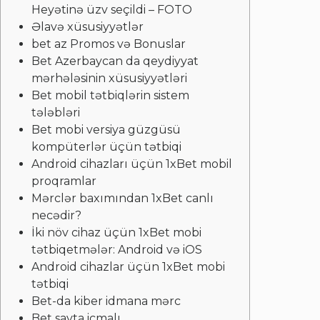
Heyətinə üzv seçildi – FOTO
Əlavə xüsusiyyətlər
bet az Promos və Bonuslar
Bet Azerbaycan da qeydiyyat
mərhələsinin xüsusiyyətləri
Bet mobil tətbiqlərin sistem
tələbləri
Bet mobi versiya güzgüsü
kompüterlər üçün tətbiqi
Android cihazları üçün 1xBet mobil
proqramlar
Mərclər baxımından 1xBet canlı
necədir?
İki növ cihaz üçün 1xBet mobi
tətbiqetmələr: Android və iOS
Android cihazlar üçün 1xBet mobi
tətbiqi
Bet-da kiber idmana mərc
Bet sayta icmalı