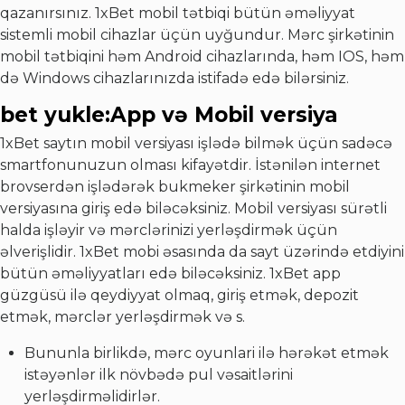
qazanırsınız. 1xBet mobil tətbiqi bütün əməliyyat
sistemli mobil cihazlar üçün uyğundur. Mərc şirkətinin
mobil tətbiqini həm Android cihazlarında, həm IOS, həm
də Windows cihazlarınızda istifadə edə bilərsiniz.
bet yukle:App və Mobil versiya
1xBet saytın mobil versiyası işlədə bilmək üçün sadəcə
smartfonunuzun olması kifayətdir. İstənilən internet
brovserdən işlədərək bukmeker şirkətinin mobil
versiyasına giriş edə biləcəksiniz. Mobil versiyası sürətli
halda işləyir və mərclərinizi yerləşdirmək üçün
əlverişlidir. 1xBet mobi əsasında da sayt üzərində etdiyini
bütün əməliyyatları edə biləcəksiniz. 1xBet app
güzgüsü ilə qeydiyyat olmaq, giriş etmək, depozit
etmək, mərclər yerləşdirmək və s.
Bununla birlikdə, mərc oyunlari ilə hərəkət etmək
istəyənlər ilk növbədə pul vəsaitlərini
yerləşdirməlidirlər.