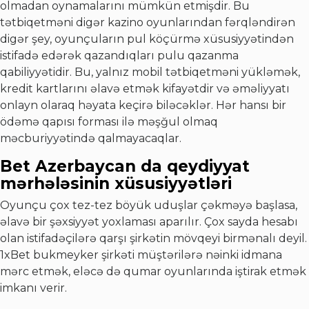
olmadan oynamalarını mümkün etmişdir. Bu
tətbiqetməni digər kazino oyunlarından fərqləndirən
digər şey, oyunçuların pul köçürmə xüsusiyyətindən
istifadə edərək qazandıqları pulu qazanma
qabiliyyətidir. Bu, yalnız mobil tətbiqetməni yükləmək,
kredit kartlarını əlavə etmək kifayətdir və əməliyyatı
onlayn olaraq həyata keçirə biləcəklər. Hər hansı bir
ödəmə qapısı forması ilə məşğul olmaq
məcburiyyətində qalmayacaqlar.
Bet Azerbaycan da qeydiyyat
mərhələsinin xüsusiyyətləri
Oyunçu çox tez-tez böyük uduşlar çəkməyə başlasa,
əlavə bir şəxsiyyət yoxlaması aparılır. Çox sayda hesabı
olan istifadəçilərə qarşı şirkətin mövqeyi birmənalı deyil.
1xBet bukmeyker şirkəti müştərilərə nəinki idmana
mərc etmək, eləcə də qumar oyunlarında iştirak etmək
imkanı verir.