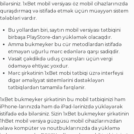
bilərsiniz. 1xBet mobil versiyası öz mobil cihazlarınızda
quraşdırmaq və istifadə etmək üçün müəyyən sistem
tələbləri vardır.
Bu yollardan biri, saytın mobil versiyası tətbiqini
birbaşa PlayStore-dan yükləmək olacaqdır.
Amma bukmeyker bu cür metodlardan istifadə
etməyən uğurlu mərc edənlərə qarşı sadiqdir.
Vəsait çəkdikdə uduş çıxarışları üçün vergi
ödəməyə ehtiyac yoxdur.
Mərc şirkətinin 1xBet mobi tətbiqi üzrə interfeysi
digər əməliyyat sistemlərini dəstəkləyən
tətbiqlərdən tamamilə fərqlənir.
1xBet bukmeyker şirkətinin bu mobil tətbiqinizi həm
iPhone-larınızda həm də iPad-lərinizdə yükləyərək
istifadə edə bilərsiniz. Sizin 1xBet bukmeyker şirkətinin
1hBet mobil versiya güzgüsü mobil cihazlarınızdan
əlavə kompüter və noutbuklarınızda da yükləmə