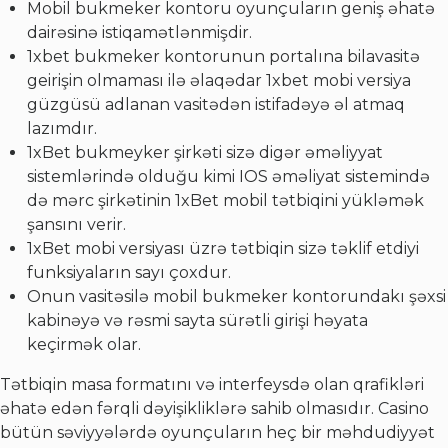
Mobil bukmeker kontoru oyunçuların geniş əhatə
dairəsinə istiqamətlənmişdir.
1xbet bukmeker kontorunun portalına bilavasitə
geirişin olmaması ilə əlaqədar 1xbet mobi versiya
güzgüsü adlanan vasitədən istifadəyə əl atmaq
lazımdır.
1xBet bukmeyker şirkəti sizə digər əməliyyat
sistemlərində olduğu kimi IOS əməliyat sistemində
də mərc şirkətinin 1xBet mobil tətbiqini yükləmək
şansını verir.
1xBet mobi versiyası üzrə tətbiqin sizə təklif etdiyi
funksiyaların sayı çoxdur.
Onun vasitəsilə mobil bukmeker kontorundakı şəxsi
kabinəyə və rəsmi sayta sürətli girişi həyata
keçirmək olar.
Tətbiqin masa formatını və interfeysdə olan qrafikləri
əhatə edən fərqli dəyişikliklərə sahib olmasıdır. Casino
bütün səviyyələrdə oyunçuların heç bir məhdudiyyət