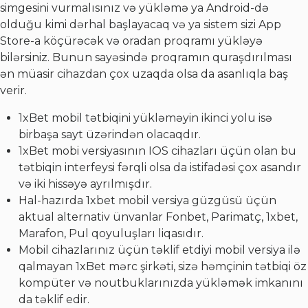
simgesini vurmalısınız və yükləmə ya Android-də
olduğu kimi dərhal başlayacaq və ya sistem sizi App
Store-a köçürəcək və oradan proqramı yükləyə
bilərsiniz. Bunun sayəsində proqramın quraşdırılması
ən müasir cihazdan çox uzaqda olsa da asanlıqla baş
verir.
1xBet mobil tətbiqini yükləməyin ikinci yolu isə
birbaşa sayt üzərindən olacaqdır.
1xBet mobi versiyasının IOS cihazları üçün olan bu
tətbiqin interfeysi fərqli olsa da istifadəsi çox asandır
və iki hissəyə ayrılmışdır.
Hal-hazırda 1xbet mobil versiya güzgüsü üçün
aktual alternativ ünvanlar Fonbet, Parimatç, 1xbet,
Marafon, Pul qoyuluşları liqasıdır.
Mobil cihazlarınız üçün təklif etdiyi mobil versiya ilə
qalmayan 1xBet mərc şirkəti, sizə həmçinin tətbiqi öz
kompüter və noutbuklarınızda yükləmək imkanını
da təklif edir.