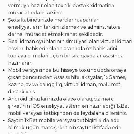
verməyə hazır olan texniki dəstək xidmətinə
müraciət edə bilərsiniz.
Şəxsi kabinetinizdə mərclərin, aparılan
əməliyyatların tarixini izləmək və adminstratora
dərhal müraciət etmək rahat şəkildədir.
Real idman oyunlarının simulyası olan virtual idman
növləri bahis edənlərin asanlıqla öz bahislərini
toplaya bilmələri üçün bir sıra qaydalar əsasında
hazırlanır.
Mobil versiyasında bu hissəyə toxunduqda ortaya
çıxan pəncərədən Əsas səhifə, aksiyalar, 1xGames,
kazino, av və balıqçılıq, virtual idman, məlumat,
dəstək və s.
Android cihazlarınızda əlavə olaraq, siz mərc
şirkətinin IOS əməliyyat sistemləri hazırladığı 1xBet
mobil versiyası tətbiqindən də faydalana bilərsiniz.
Saytın 1xBet mobile versiyası tətbiqini əldə edə
bilmək üçün mərc şirkətinin saytını istifadə edə