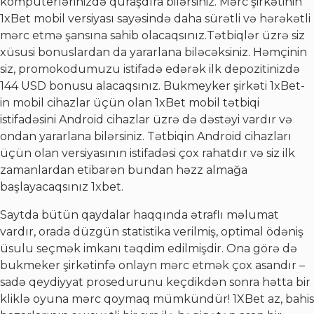
kompüterlərinizdə quraşdıra bilərsiniz. Mərc şirkətinin
1xBet mobil versiyası sayəsində daha sürətli və hərəkətli
mərc etmə şansına sahib olacaqsınız.Tətbiqlər üzrə siz
xüsusi bonuslardan da yararlana biləcəksiniz. Həmçinin
siz, promokodumuzu istifadə edərək ilk depozitinizdə
144 USD bonusu alacaqsınız. Bukmeyker şirkəti 1xBet-
in mobil cihazlar üçün olan 1xBet mobil tətbiqi
istifadəsini Android cihazlar üzrə də dəstəyi vardır və
ondan yararlana bilərsiniz. Tətbiqin Android cihazları
üçün olan versiyasının istifadəsi çox rahatdır və siz ilk
zamanlardan etibarən bundan həzz almağa
başlayacaqsınız
1xbet
.
Saytda bütün qaydalar haqqında ətraflı məlumat
vardır, orada düzgün statistika verilmiş, optimal ödəniş
üsulu seçmək imkanı təqdim edilmişdir. Ona görə də
bukmeker şirkətinfə onlayn mərc etmək çox asandır –
sadə qeydiyyat prosedurunu keçdikdən sonra hətta bir
kliklə oyuna mərc qoymaq mümkündür! 1XBet az, bahis