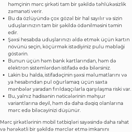
həmçinin mərc şirkəti tam bir şəkildə təhlükəsizlik
zəmanəti verir.
Bu da özlüyündə çox gözəl bir hal sayılır və sizin
uduşlarınızın tam bir şəkildə ödənilməsini təmin
edir.
Şəxsi hesabda uduşlarınızı əldə etmək üçün kartın
növünü seçin, köçürmək istədiyiniz pulu məbləği
göstərin.
Bunun üçün həm bank kartlarından, həm də
elektron sistemlərdən istifadə edə bilərsiniz.
Lakin bu halda, istifadəçinin şəxsi məlumatlarını və
ya hesabından pul oğurlamaq üçün saxta
mənbələr yaradan fırıldaqçılarla qarşılaşma riski var.
Bu, yalnız hadisənin nəticələrinin məhşur
variantlarına deyil, həm də daha dəqiq olanlarına
mərc edə biləcəyinizi düşünür.
Mərc şirkətlərinin mobil tətbiqləri sayəsində daha rahat
və hərəkətli bir şəkildə mərclər etmə imkanını