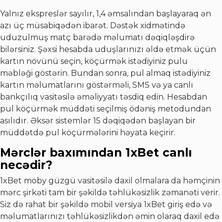
Yalnız ekspreslər sayılır, 1,4 əmsalından başlayaraq ən
azı üç müsabiqədən ibarət. Dəstək xidmətində
uduzulmuş matç barədə məlumatı dəqiqləşdirə
bilərsiniz. Şəxsi hesabda uduşlarınızı əldə etmək üçün
kartın növünü seçin, köçürmək istədiyiniz pulu
məbləği göstərin. Bundan sonra, pul almaq istədiyiniz
kartın məlumatlarını göstərməli, SMS və ya canlı
bankçılıq vasitəsilə əməliyyatı təsdiq edin. Hesabdan
pul köçürmək müddəti seçilmiş ödəniş metodundan
asılıdır. Əksər sistemlər 15 dəqiqədən başlayan bir
müddətdə pul köçürmələrini həyata keçirir.
Mərclər baxımından 1xBet canlı
necədir?
1xBet moby güzgü vasitəsilə daxil olmalara da həmçinin
mərc şirkəti tam bir şəkildə təhlükəsizlik zəmanəti verir.
Siz də rahat bir şəkildə mobil versiya 1xBet giriş edə və
məlumatlarınızı təhlükəsizlikdən əmin olaraq daxil edə