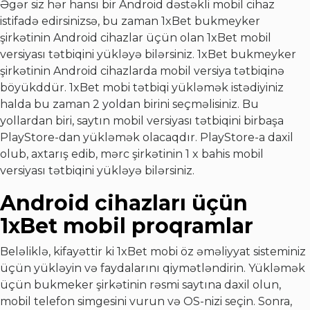
Əgər siz hər hansı bir Android dəstəkli mobil cihaz
istifadə edirsinizsə, bu zaman 1xBet bukmeyker
şirkətinin Android cihazlar üçün olan 1xBet mobil
versiyası tətbiqini yükləyə bilərsiniz. 1xBet bukmeyker
şirkətinin Android cihazlarda mobil versiya tətbiqinə
böyükddür. 1xBet mobi tətbiqi yükləmək istədiyiniz
halda bu zaman 2 yoldan birini seçməlisiniz. Bu
yollardan biri, saytın mobil versiyası tətbiqini birbaşa
PlayStore-dan yükləmək olacaqdır. PlayStore-a daxil
olub, axtarış edib, mərc şirkətinin 1 x bahis mobil
versiyası tətbiqini yükləyə bilərsiniz.
Android cihazları üçün
1xBet mobil proqramlar
Beləliklə, kifayəttir ki 1xBet mobi öz əməliyyat sisteminiz
üçün yükləyin və faydalarını qiymətləndirin. Yükləmək
üçün bukmeker şirkətinin rəsmi saytına daxil olun,
mobil telefon simgesini vurun və OS-nizi seçin. Sonra,